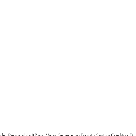
 Líder Regional da XP em Minas Gerais e no Espírito Santo - Crédito - Di