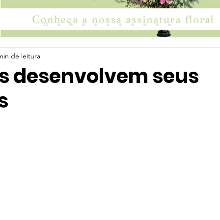
min de leitura
s desenvolvem seus
s
 5 estrelas.