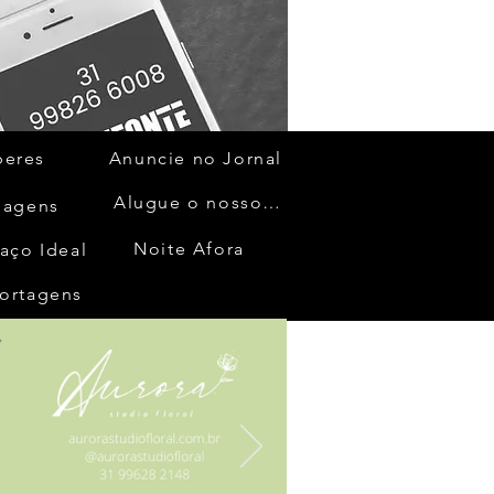
beres
Anuncie no Jornal
Alugue o nosso espaço
gagens
Noite Afora
aço Ideal
ortagens