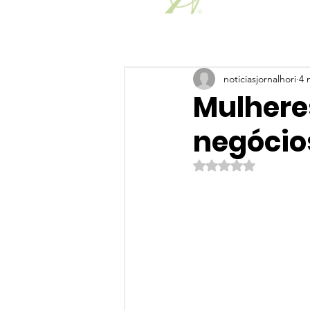
noticiasjornalhori
4 
Mulhere
negócio
Avaliado com NaN de