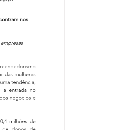
contram nos 
s empresas 
preendedorismo 
r das mulheres 
uma tendência, 
 a entrada no 
dos negócios e 
,4 milhões de 
 de donos de 