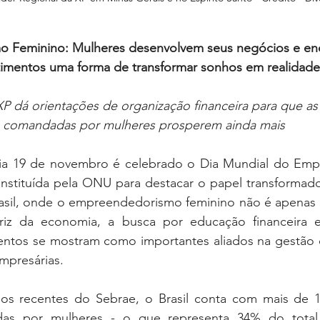
 Feminino: Mulheres desenvolvem seus negócios e en
timentos uma forma de transformar sonhos em realidade
 XP dá orientações de organização financeira para que a
comandadas por mulheres prosperem ainda mais
 dia 19 de novembro é celebrado o Dia Mundial do Em
nstituída pela ONU para destacar o papel transformado
asil, onde o empreendedorismo feminino não é apenas 
iz da economia, a busca por educação financeira e
mentos se mostram como importantes aliados na gestão 
mpresárias.
s recentes do Sebrae, o Brasil conta com mais de 10
as por mulheres - o que representa 34% do total