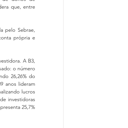
ra que, entre 
 pelo Sebrae, 
nta própria e 
stidora. A B3, 
ssado: o número 
ndo 26,26% do 
9 anos lideram 
lizando lucros 
e investidoras 
presenta 25,7% 