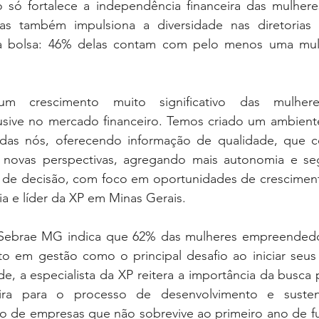
só fortalece a independência financeira das mulhere
s também impulsiona a diversidade nas diretorias es
na bolsa: 46% delas contam com pelo menos uma mul
m crescimento muito significativo das mulher
sive no mercado financeiro. Temos criado um ambiente 
das nós, oferecendo informação de qualidade, que co
 novas perspectivas, agregando mais autonomia e seg
de decisão, com foco em oportunidades de crescimento
cia e líder da XP em Minas Gerais.
Sebrae MG indica que 62% das mulheres empreendedo
o em gestão como o principal desafio ao iniciar seus 
ade, a especialista da XP reitera a importância da busca
eira para o processo de desenvolvimento e sustent
 de empresas que não sobrevive ao primeiro ano de f