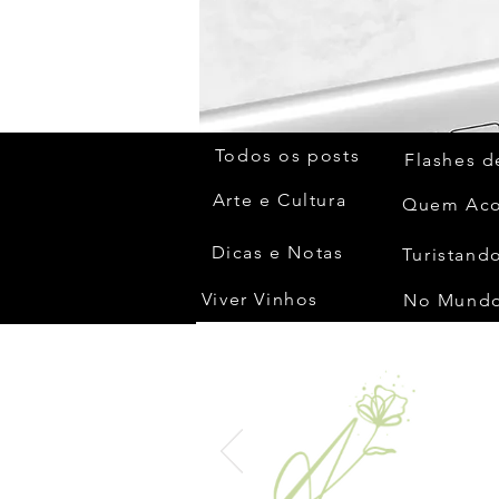
Todos os posts
Flashes d
Arte e Cultura
Dicas e Notas
Turistando
Viver Vinhos