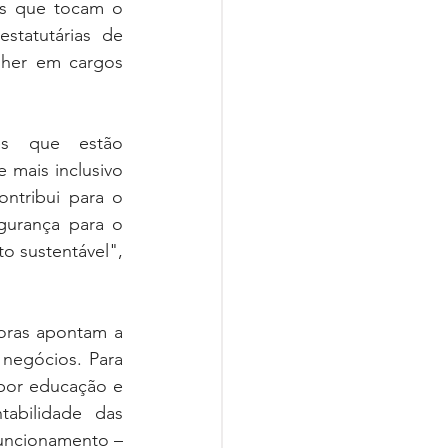
s que tocam o 
tatutárias de 
her em cargos 
es que estão 
mais inclusivo 
ntribui para o 
urança para o 
 sustentável", 
ras apontam a 
negócios. Para 
 por educação e 
abilidade das 
uncionamento – 