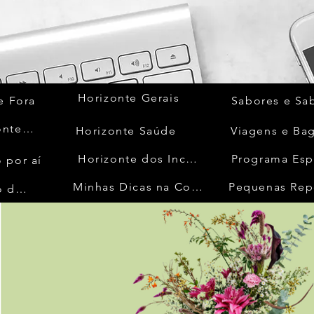
Horizonte Gerais
e Fora
Sabores e Sa
Quem Acontece
Horizonte Saúde
Viagens e Ba
Horizonte dos Inconfidentes
Programa Esp
 por aí
Minhas Dicas na Cozinha
Pequenas Rep
No Mundo da Moda