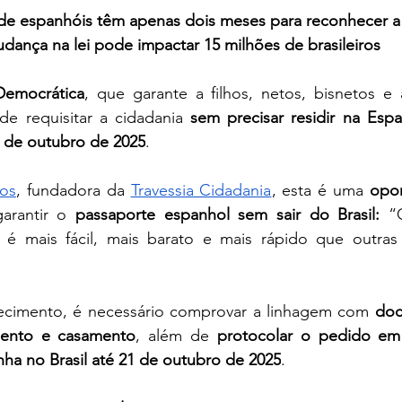
e espanhóis têm apenas dois meses para reconhecer a
dança na lei pode impactar 15 milhões de brasileiros
Democrática
, que garante a filhos, netos, bisnetos e a
de requisitar a cidadania 
sem precisar residir na Esp
 de outubro de 2025
.
tos
, fundadora da 
Travessia Cidadania
, esta é uma 
opor
arantir o 
passaporte espanhol sem sair do Brasil: 
“
 é mais fácil, mais barato e mais rápido que outras 
ecimento, é necessário comprovar a linhagem com 
doc
mento e casamento
, além de 
protocolar o pedido em
ha no Brasil até 21 de outubro de 2025
.