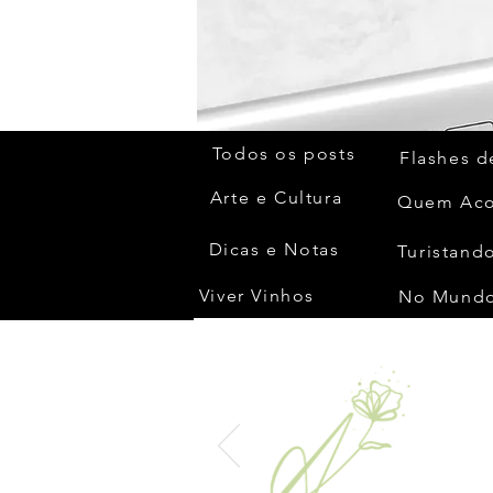
Todos os posts
Flashes d
Arte e Cultura
Dicas e Notas
Turistando
Viver Vinhos