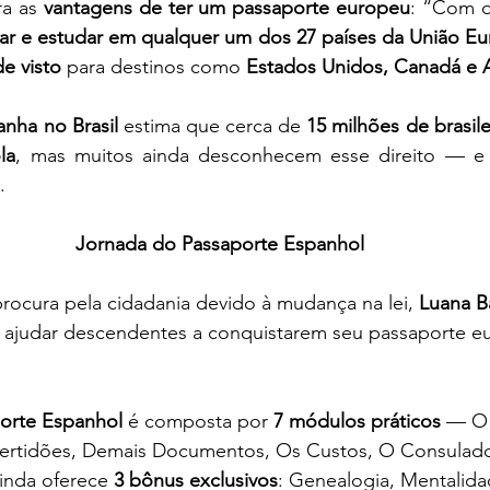
a as 
vantagens de ter um passaporte europeu
: “Com o
lhar e estudar em qualquer um dos 27 países da União Eu
e visto
 para destinos como 
Estados Unidos, Canadá e A
nha no Brasil
 estima que cerca de 
15 milhões de brasile
la
, mas muitos ainda desconhecem esse direito — e
.
Jornada do Passaporte Espanhol
ocura pela cidadania devido à mudança na lei, 
Luana B
a ajudar descendentes a conquistarem seu passaporte e
orte Espanhol
 é composta por 
7 módulos práticos
 — O 
rtidões, Demais Documentos, Os Custos, O Consulado
inda oferece 
3 bônus exclusivos
: Genealogia, Mentalid