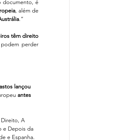
 documento, é 
ropeia
, além de 
ustrália
.”
iros têm direito 
 podem perder 
astos lançou 
uropeu 
antes 
Direito, A 
 e Depois da 
ade e Espanha.