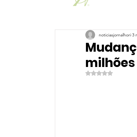
noticiasjornalhori
3 
Mudança
milhões 
Avaliado com NaN de