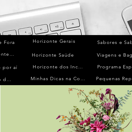
Horizonte Gerais
e Fora
Sabores e Sa
Quem Acontece
Horizonte Saúde
Viagens e Ba
Horizonte dos Inconfidentes
Programa Esp
 por aí
Minhas Dicas na Cozinha
Pequenas Rep
No Mundo da Moda