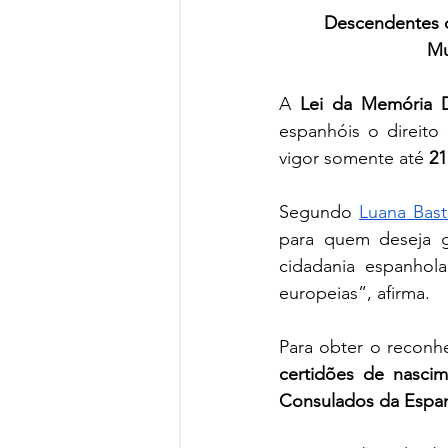
Descendentes d
Mu
A 
Lei da Memória 
espanhóis o direito 
vigor somente até 
21
Segundo 
Luana Bas
para quem deseja g
cidadania espanhola
europeias”, afirma.
Para obter o reconh
certidões de nasci
Consulados da Espan