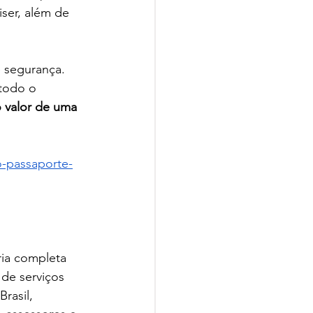
ser, além de 
 segurança. 
 todo o 
 valor de uma 
o-passaporte-
ria completa 
 de serviços 
rasil, 