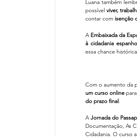
Luana também lembr
possível 
viver, traba
contar com 
isenção d
A 
Embaixada da Espa
à cidadania espanho
essa chance histórica
Com o aumento da pr
um curso online
 par
do prazo final
.
A 
Jornada do Passap
Documentação, As Ce
Cidadania. O curso a