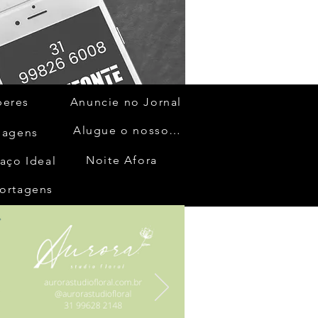
beres
Anuncie no Jornal
Alugue o nosso espaço
gagens
Noite Afora
aço Ideal
ortagens