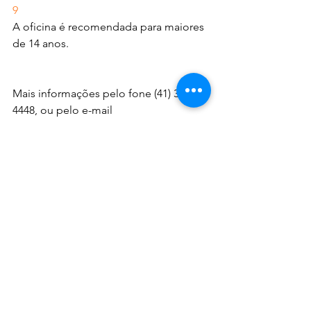
9
A oficina é recomendada para maiores 
de 14 anos.
Mais informações pelo fone (41) 3350-
4448, ou pelo e-mail 
educativo@mon.org.br
.
www.museuoscarniemeyer.org.br