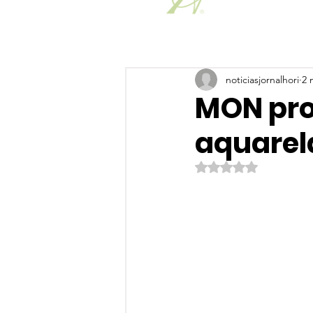
noticiasjornalhori
2 
MON pro
aquarel
Avaliado com NaN de