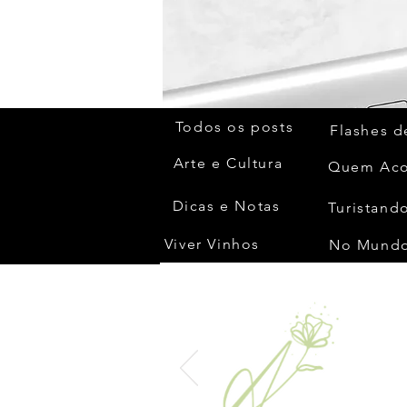
Todos os posts
Flashes d
Arte e Cultura
Dicas e Notas
Turistando
Viver Vinhos