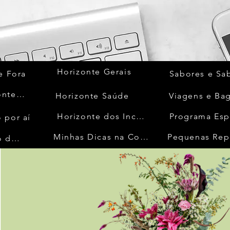
Horizonte Gerais
e Fora
Sabores e Sa
Quem Acontece
Horizonte Saúde
Viagens e Ba
Horizonte dos Inconfidentes
Programa Esp
 por aí
Minhas Dicas na Cozinha
Pequenas Rep
No Mundo da Moda