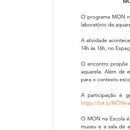
MO
O programa MON na 
laboratório de aquar
A atividade acontec
14h às 16h, no Espa
O encontro propõe re
aquarela. Além de ex
para o contexto escol
https://bit.ly/MON
O MON na Escola é 
museu e a sala de a