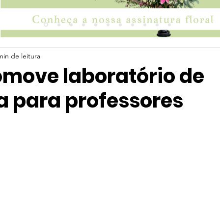
min de leitura
move laboratório de
a para professores
 5 estrelas.