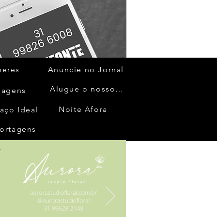
beres
Anuncie no Jornal
Alugue o nosso espaço
gagens
Noite Afora
aço Ideal
ortagens