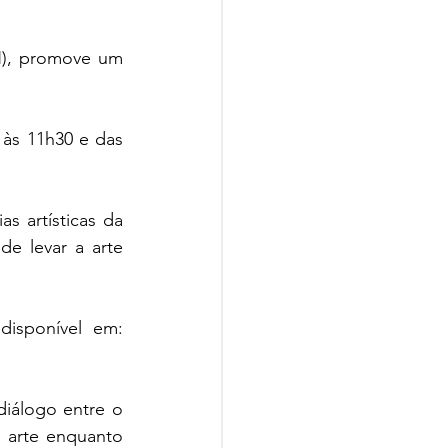
), promove um 
às 11h30 e das 
s artísticas da 
e levar a arte 
A participação é gratuita, mas requer inscrição prévia pelo formulário disponível em: 
álogo entre o 
arte enquanto 