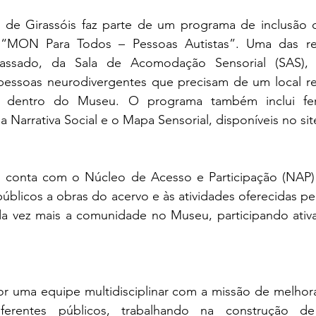
e Girassóis faz parte de um programa de inclusão d
o “MON Para Todos – Pessoas Autistas”. Uma das real
assado, da Sala de Acomodação Sensorial (SAS), e
pessoas neurodivergentes que precisam de um local r
s dentro do Museu. O programa também inclui fer
 a Narrativa Social e o Mapa Sensorial, disponíveis no s
conta com o Núcleo de Acesso e Participação (NAP) p
blicos a obras do acervo e às atividades oferecidas pela
ada vez mais a comunidade no Museu, participando ativ
 uma equipe multidisciplinar com a missão de melhora
erentes públicos, trabalhando na construção de