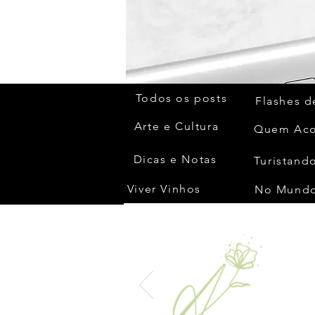
Todos os posts
Flashes d
Arte e Cultura
Dicas e Notas
Turistando
Viver Vinhos