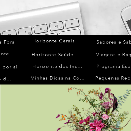
Horizonte Gerais
e Fora
Sabores e Sa
Quem Acontece
Horizonte Saúde
Viagens e Ba
Horizonte dos Inconfidentes
Programa Esp
 por aí
Minhas Dicas na Cozinha
Pequenas Rep
No Mundo da Moda