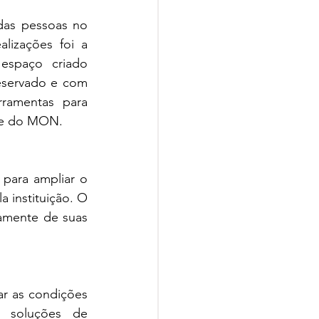
as pessoas no 
izações foi a 
spaço criado 
eservado e com 
ramentas para 
ite do MON. 
ara ampliar o 
 instituição. O 
amente de suas 
r as condições 
 soluções de 