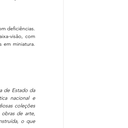
 deficiências. 
xa-visão, com 
s em miniatura. 
a de Estado da 
ica nacional e 
diosas coleções 
obras de arte, 
truída, o que 