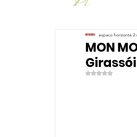
espaco horizonte
2 
MON MON
Girassói
Avaliado com NaN de