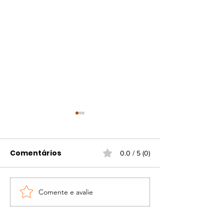
Comentários
0.0 / 5 (0)
Comente e avalie
Portaria atualiza
Campanha d
regras para
vacinação gr
funcionamento do
contra gripe e