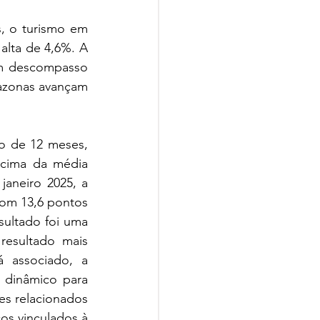
 o turismo em 
lta de 4,6%. A 
um descompasso 
azonas avançam 
o de 12 meses, 
cima da média 
aneiro 2025, a 
om 13,6 pontos 
ultado foi uma 
esultado mais 
 associado, a 
 dinâmico para 
s relacionados 
s vinculados à 