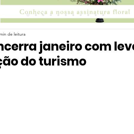
min de leitura
ncerra janeiro com lev
ção do turismo
 5 estrelas.