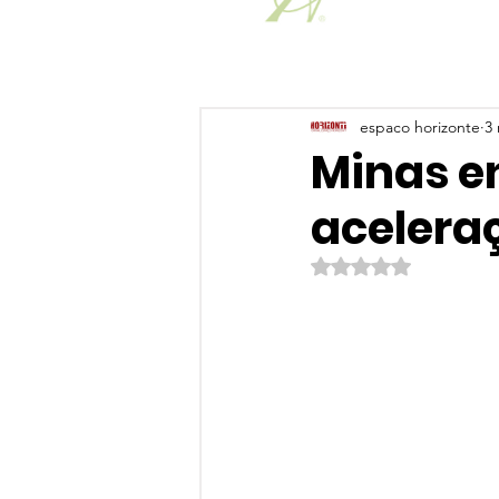
espaco horizonte
3 
Minas e
acelera
Avaliado com NaN de