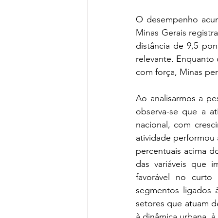
O desempenho acumu
Minas Gerais registr
distância de 9,5 po
relevante. Enquanto
com força, Minas perd
Ao analisarmos a pe
observa-se que a a
nacional, com cresci
atividade performou 
percentuais acima do
das variáveis que i
favorável no curto
segmentos ligados à
setores que atuam d
à dinâmica urbana, à