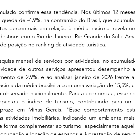
lado confirma essa tendência. Nos últimos 12 meses,
a queda de -4,9%, na contramão do Brasil, que acumula a
ntos percentuais em relação à média nacional revela 
 destinos como Rio de Janeiro, Rio Grande do Sul e Am
e posição no ranking da atividade turística.
squisa mensal de serviços por atividades, no acumulad
tividade de outros serviços apresentou desempenho a
mento de 2,9%, e ao analisar janeiro de 2026 frente a j
acima da média brasileira com uma variação de 15,5%, c
 observado nacionalmente. Para a economista, esse res
mpactou o índice de turismo, contribuindo para um r
 prazo em Minas Gerais. "Esse comportamento está
s atividades imobiliárias, indicando um ambiente mais
e forma complementar ao turismo, especialmente aquele
 ocupação e locação de espaços e à prestação de serviço