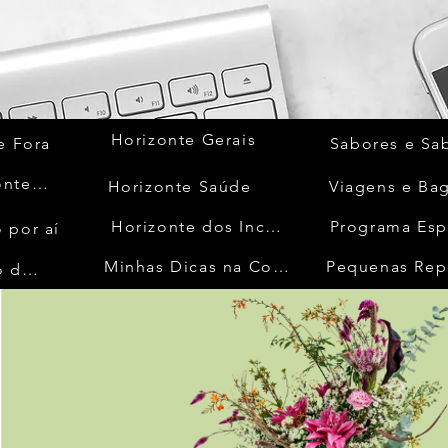
Horizonte Gerais
e Fora
Sabores e Sa
Quem Acontece
Horizonte Saúde
Viagens e Ba
Horizonte dos Inconfidentes
Programa Esp
 por aí
Minhas Dicas na Cozinha
Pequenas Rep
No Mundo da Moda