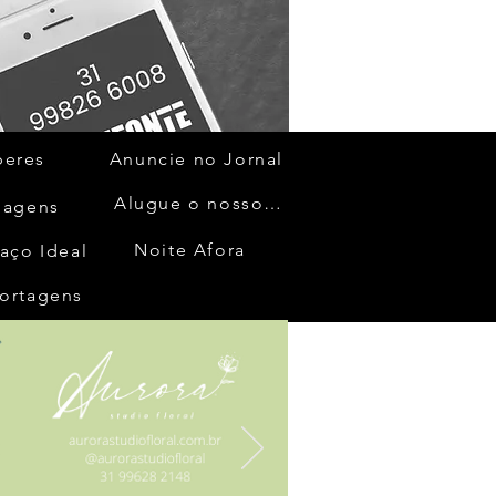
beres
Anuncie no Jornal
Alugue o nosso espaço
gagens
Noite Afora
aço Ideal
ortagens