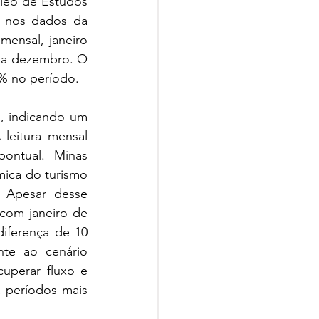
leo de Estudos 
 nos dados da 
ensal, janeiro 
e a dezembro. O 
1% no período. 
, indicando um 
eitura mensal 
ontual. Minas 
ica do turismo 
 Apesar desse 
com janeiro de 
iferença de 10 
te ao cenário 
uperar fluxo e 
 períodos mais 