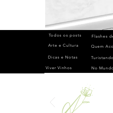
Todos os posts
Flashes d
Arte e Cultura
Dicas e Notas
Turistando
Viver Vinhos