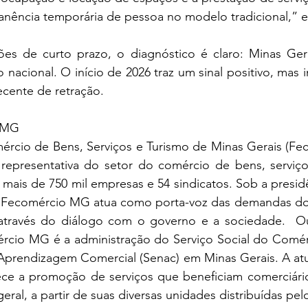
nência temporária de pessoa no modelo tradicional,” e
s de curto prazo, o diagnóstico é claro: Minas Gera
 nacional. O início de 2026 traz um sinal positivo, mas in
recente de retração.
 MG
rcio de Bens, Serviços e Turismo de Minas Gerais (Fe
 representativa do setor do comércio de bens, serviço
mais de 750 mil empresas e 54 sindicatos. Sob a presid
 a Fecomércio MG atua como porta-voz das demandas do
través do diálogo com o governo e a sociedade.  Out
rcio MG é a administração do Serviço Social do Comérc
Aprendizagem Comercial (Senac) em Minas Gerais. A atu
lece a promoção de serviços que beneficiam comerciário
ral, a partir de suas diversas unidades distribuídas pel