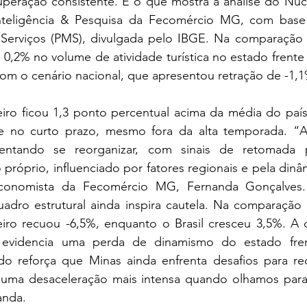
uperação consistente. É o que mostra a análise do Núc
teligência & Pesquisa da Fecomércio MG, com base
Serviços (PMS), divulgada pelo IBGE. Na comparação m
e 0,2% no volume de atividade turística no estado frent
com o cenário nacional, que apresentou retração de -1,
o ficou 1,3 ponto percentual acima da média do país
 no curto prazo, mesmo fora da alta temporada. “A l
ntando se reorganizar, com sinais de retomada p
róprio, influenciado por fatores regionais e pela dinâm
 economista da Fecomércio MG, Fernanda Gonçalves.
adro estrutural ainda inspira cautela. Na comparação 
iro recuou -6,5%, enquanto o Brasil cresceu 3,5%. A d
 evidencia uma perda de dinamismo do estado fren
do reforça que Minas ainda enfrenta desafios para rec
 uma desaceleração mais intensa quando olhamos para
anda.