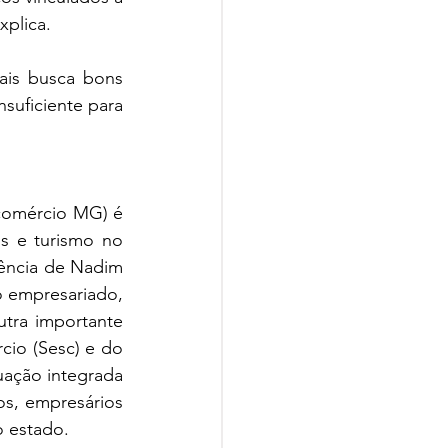
xplica.
is busca bons 
suficiente para 
comércio MG) é 
s e turismo no 
ência de Nadim 
 empresariado, 
ra importante 
io (Sesc) e do 
ação integrada 
s, empresários 
o estado.