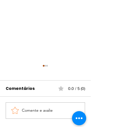
Comentários
0.0 / 5 (0)
Comente e avalie
Portaria atualiza
Campanha d
regras para
vacinação gr