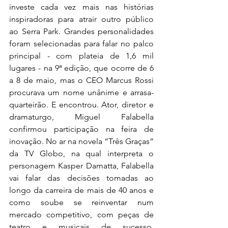
investe cada vez mais nas histórias 
inspiradoras para atrair outro público 
ao Serra Park. Grandes personalidades 
foram selecionadas para falar no palco 
principal - com plateia de 1,6 mil 
lugares - na 9ª edição, que ocorre de 6 
a 8 de maio, mas o CEO Marcus Rossi 
procurava um nome unânime e arrasa-
quarteirão. E encontrou. Ator, diretor e 
dramaturgo, Miguel Falabella 
confirmou participação na feira de 
inovação. No ar na novela “Três Graças” 
da TV Globo, na qual interpreta o 
personagem Kasper Damatta, Falabella 
vai falar das decisões tomadas ao 
longo da carreira de mais de 40 anos e 
como soube se reinventar
 num 
mercado competitivo, com peças de 
teatro e musicais de sucesso, 