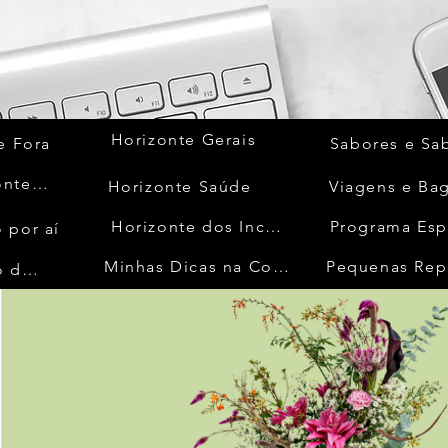
Horizonte Gerais
e Fora
Sabores e Sa
Quem Acontece
Horizonte Saúde
Viagens e Ba
Horizonte dos Inconfidentes
Programa Esp
 por aí
Minhas Dicas na Cozinha
Pequenas Rep
No Mundo da Moda