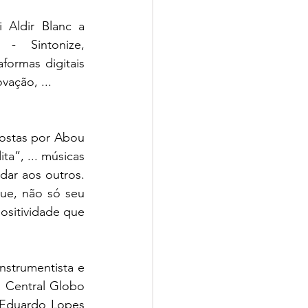
Aldir Blanc a 
Gravação de seu novo álbum Abou e Os Caras Da Terra - Sintonize, 
ormas digitais 
vação, ...
ostas por Abou 
a”, ... músicas 
ar aos outros. 
ue, não só seu 
ositividade que 
strumentista e 
 Central Globo 
 Eduardo Lopes 