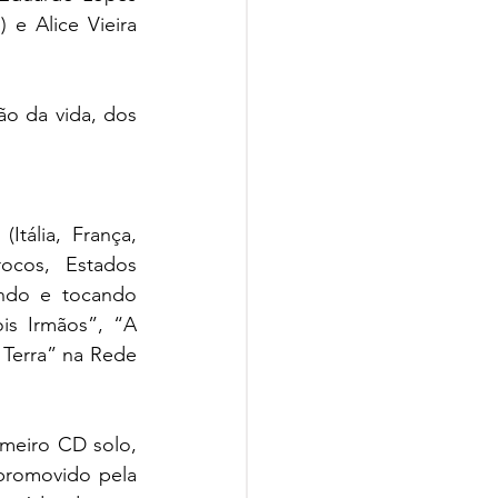
 e Alice Vieira 
o da vida, dos 
ália, França, 
ocos, Estados 
ondo e tocando 
s Irmãos”, “A 
Terra” na Rede 
meiro CD solo, 
promovido pela 