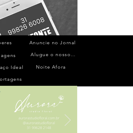
beres
Anuncie no Jornal
Alugue o nosso espaço
gagens
Noite Afora
aço Ideal
ortagens