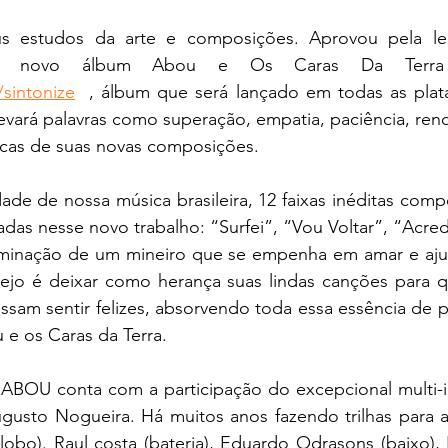
 estudos da arte e composições. Aprovou pela lei 
/sintonize
  , álbum que será lançado em todas as plataf
evará palavras como superação, empatia, paciência, reno
ticas de suas novas composições. 
ade de nossa música brasileira, 12 faixas inéditas comp
as nesse novo trabalho: “Surfei”, “Vou Voltar”, “Acredit
rminação de um mineiro que se empenha em amar e ajud
jo é deixar como herança suas lindas canções para q
ssam sentir felizes, absorvendo toda essa essência de p
 e os Caras da Terra.
ABOU conta com a participação do excepcional multi-in
gusto Nogueira. Há muitos anos fazendo trilhas para a
obo). Raul costa (bateria), Eduardo Odrasons (baixo),