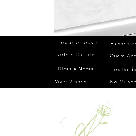
Todos os posts
Flashes d
Arte e Cultura
Dicas e Notas
Turistando
Viver Vinhos