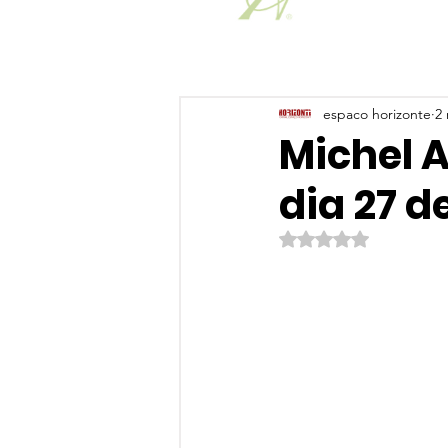
espaco horizonte
2 
Michel 
dia 27 d
Avaliado com NaN de