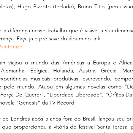
letas), Hugo Bizzoto (teclado), Bruno Titio (percussão)
 a diferença nesse trabalho que é visível a sua dimensã
rança. Faça já o pré save do álbum no link: 
/sintonize
h viajou o mundo das Américas a Europa e África (It
Alemanha, Bélgica, Holanda, Áustria, Grécia, Marr
 experiências musicais produtivas, escrevendo, comp
e pelo mundo. Atuou em algumas novelas como “Doi
Força Do Querer”, “Liberdade Liberdade”, “Órfãos Da 
ovela “Genesis” da TV Record.
 de Londres após 5 anos fora do Brasil, lançou seu pri
que proporcionou a vitória do festival Santa Teresa, 