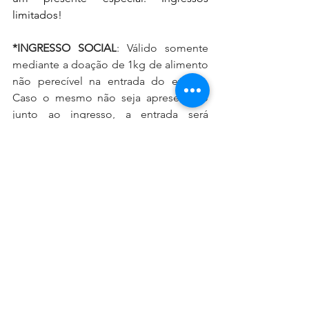
limitados!
*INGRESSO SOCIAL
: Válido somente 
mediante a doação de 1kg de alimento 
não perecível na entrada do evento. 
Caso o mesmo não seja apresentado 
junto ao ingresso, a entrada será 
permitida apenas após o pagamento 
da diferença complementar para a 
troca por Ingresso Inteira.
Compras de ingressos: 
www.sympla.com.br
  e Bilheteria do 
BeFly Minascentro
Mais informações: (31) 97222-2424 
Realização: Ímpar Shows e Opus 