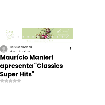
Clicar
noticiasjornalhori
4 min de leitura
Maurício Manieri
apresenta “Classics
Super Hits”
Avaliado com NaN de 5 estrelas.