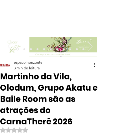
Clicar
espaco horizonte
3 min de leitura
Martinho da Vila,
Olodum, Grupo Akatu e
Baile Room são as
atrações do
CarnaTherê 2026
Avaliado com NaN de 5 estrelas.