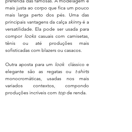
preferida das famosas. A modelagem é 
mais justa ao corpo que fica um pouco 
mais larga perto dos pés. Uma das 
principais vantagens da calça
 skinny
 é a 
versatilidade. Ela pode ser usada para 
compor 
looks
 casuais com camisetas, 
tênis ou até produções mais 
sofisticadas com blazers ou casacos. 
Outra aposta para um 
look
clássico e 
elegante são as regatas ou 
t-shirts
monocromáticas, usadas nos mais 
variados contextos, compondo 
produções incríveis com
 top
 de renda.