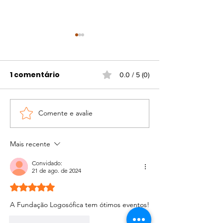
1 comentário
0.0 / 5 (0)
Comente e avalie
Portaria atualiza
Campanha d
regras para
vacinação gr
funcionamento do
contra gripe e
Mais recente
comércio em
viral
Convidado:
feriados
21 de ago. de 2024
Avaliado com 5 de 5 estrelas.
A Fundação Logosófica tem ótimos eventos!
Curtir
Responder