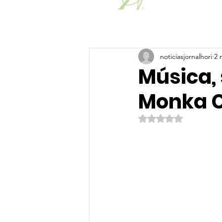
noticiasjornalhori
2 
Música, 
Monka C
Avaliado com NaN de