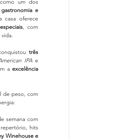
e como um dos 
 gastronomia e 
. Localizada no bairro Olhos D’Água, a casa oferece 
especiais
, com 
vida.
conquistou 
três 
American IPA
 e 
om a 
excelência 
 de peso, com 
ergia:
de semana com 
pertório, hits 
my Winehouse e 