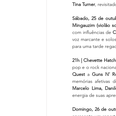
Tina Turner
, revisita
Sábado, 25 de outu
Mingauzim (violão so
com influências de 
C
voz marcante e solos
para uma tarde regad
21h | Chevette Hatc
pop e o rock nacional
Quest
 a 
Guns N’ Ro
memórias afetivas 
Marcelo Lima, Dani
energia de suas apre
Domingo, 26 de outu