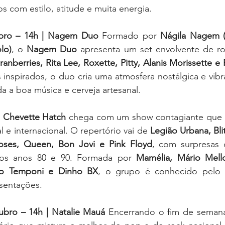
dos com estilo, atitude e muita energia.
bro – 14h | Nagem Duo 
Formado por 
Nágila Nagem (
lo)
, o 
Nagem Duo
 apresenta um set envolvente de ro
ranberries, Rita Lee, Roxette, Pitty, Alanis Morissette e
 inspirados, o duo cria uma atmosfera nostálgica e vibr
a a boa música e cerveja artesanal.
h Chevette Hatch
 chega com um show contagiante que p
 e internacional. O repertório vai de 
Legião Urbana, Blit
ses, Queen, Bon Jovi e Pink Floyd
, com surpresas 
dos anos 80 e 90. Formada por 
Mamélia, Mário Mello
lo Temponi e Dinho BX
, o grupo é conhecido pelo c
sentações.
bro – 14h | Natalie Mauá 
Encerrando o fim de semana