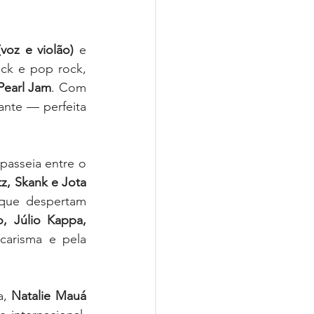
voz e violão)
 e 
ck e pop rock, 
 Pearl Jam
. Com 
ante — perfeita 
asseia entre o 
z, Skank e Jota 
que despertam 
, Júlio Kappa, 
arisma e pela 
, 
Natalie Mauá