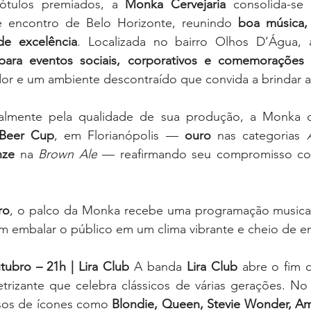
ótulos premiados, a 
Monka Cervejaria
 consolida-s
e encontro de Belo Horizonte, reunindo 
boa música,
 de excelência
para eventos sociais, corporativos e comemorações 
r e um ambiente descontraído que convida a brindar a 
almente pela qualidade de sua produção, a Monka 
 Beer Cup
, em Florianópolis — 
ouro
 nas categorias 
nze
 na 
Brown Ale
 — reafirmando seu compromisso c
ro
, o palco da Monka recebe uma programação musical
m embalar o público em um clima vibrante e cheio de en
tubro – 21h | Lira Club 
A banda 
Lira Club
 abre o fim 
rizante que celebra clássicos de várias gerações. No re
sos de ícones como 
Blondie, Queen, Stevie Wonder, A