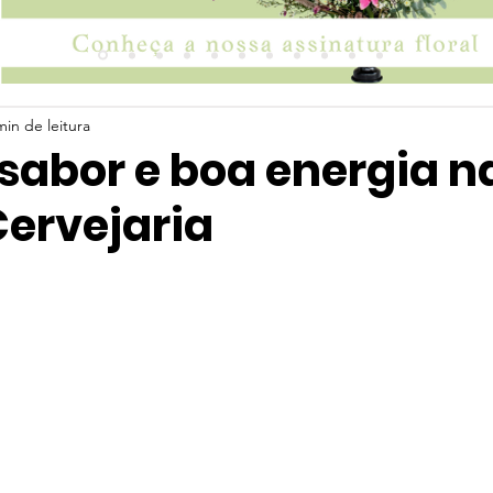
min de leitura
sabor e boa energia n
ervejaria
 5 estrelas.