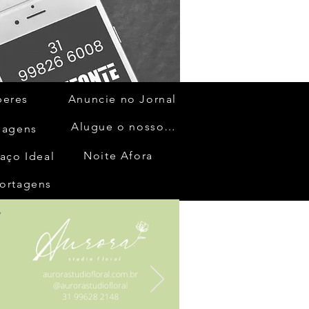
beres
Anuncie no Jornal
Alugue o nosso espaço
gagens
Noite Afora
aço Ideal
ortagens