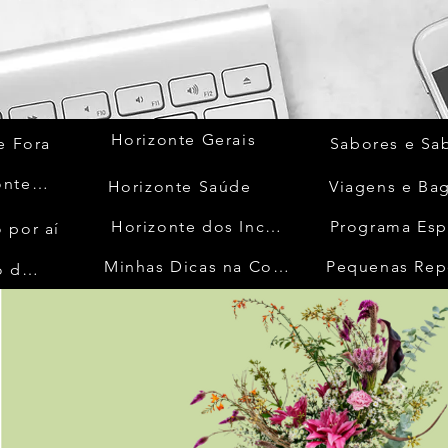
Horizonte Gerais
e Fora
Sabores e Sa
Quem Acontece
Horizonte Saúde
Viagens e Ba
Horizonte dos Inconfidentes
Programa Esp
 por aí
Minhas Dicas na Cozinha
Pequenas Rep
No Mundo da Moda