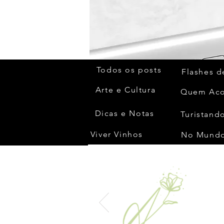
Todos os posts
Flashes d
Arte e Cultura
Dicas e Notas
Turistando
Viver Vinhos