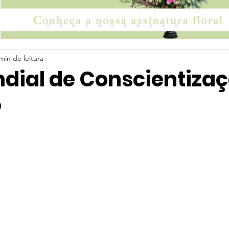
min de leitura
dial de Conscientizaç
o
 5 estrelas.