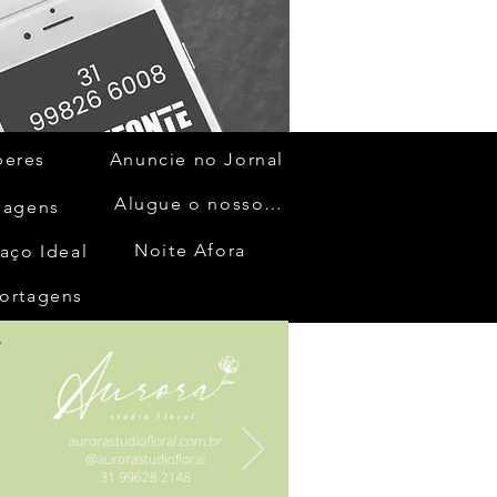
beres
Anuncie no Jornal
Alugue o nosso espaço
gagens
Noite Afora
aço Ideal
ortagens