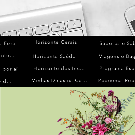
Horizonte Gerais
e Fora
Sabores e Sa
Quem Acontece
Horizonte Saúde
Viagens e Ba
Horizonte dos Inconfidentes
Programa Esp
 por aí
Minhas Dicas na Cozinha
Pequenas Rep
No Mundo da Moda