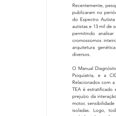
Recentemente, pesqui
publicaram no perió
do Espectro Autista
autistas e 13 mil de 
permitindo analis
cromossomos inteiro
arquitetura genétic
diversos.
O Manual Diagnóstic
Psiquiatria, e a CI
Relacionados com a S
TEA é estratificado
prejuízo da interaç
motor, sensibilidade
isoladas. Logo, t