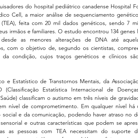
sadores do hospital pediátrico canadense Hospital For
dico Cell, a maior análise de sequenciamento genético
 (TEA), feita com 20 mil dados genéticos, sendo 7 mil
seus irmãos e familiares. O 
estudo
encontrou 134 genes l
ar desde as menores alterações de DNA até aquela
s, com o objetivo de, segundo os cientistas, compre
a da condição, cujos traços genéticos e clínicos sã
o e Estatístico de Transtornos Mentais, da Associaçã
D (Classificação Estatística Internacional de Doenç
aúde) classificam o autismo em três níveis de gravidade
 em nível de comprometimento. Em qualquer nível há um
ão social e da comunicação, podendo haver atraso no d
 sensorial e outras características que podem se aprese
odas as pessoas com TEA necessitam do suporte d