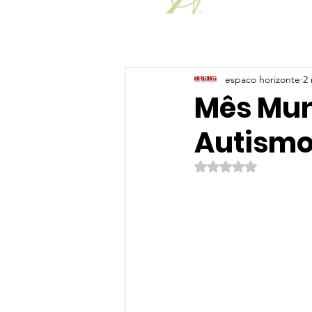
espaco horizonte
2 
Mês Mun
Autism
Avaliado com NaN de