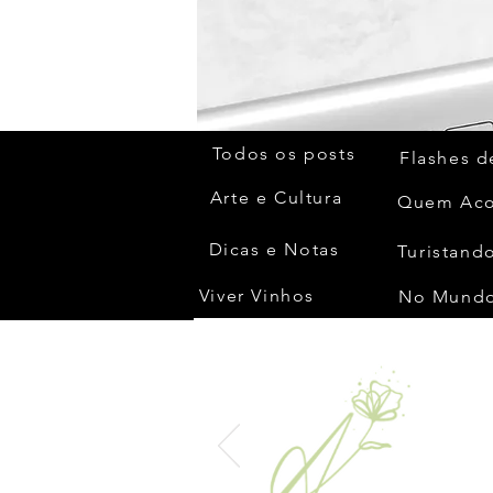
Todos os posts
Flashes d
Arte e Cultura
Dicas e Notas
Turistando
Viver Vinhos