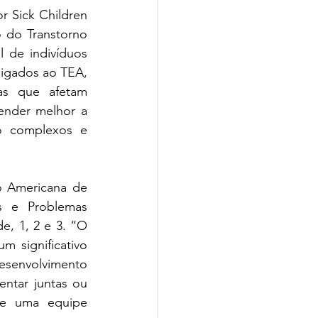
 Sick Children 
 do Transtorno 
 de indivíduos 
igados ao TEA, 
s que afetam 
ender melhor a 
o complexos e 
o Americana de 
as e Problemas 
, 1, 2 e 3. “O 
 significativo 
esenvolvimento 
ntar juntas ou 
e uma equipe 