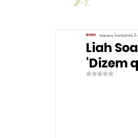
espaco horizonte
2 
Liah Soa
‘Dizem 
Avaliado com NaN de