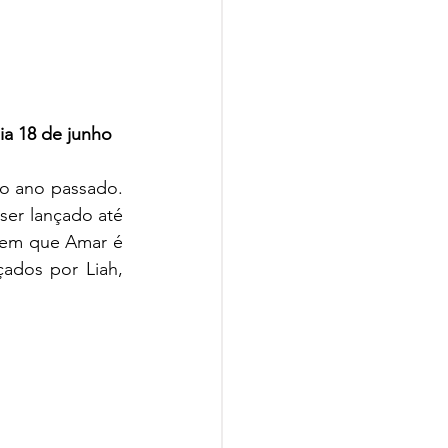
is dia 18 de junho
o ano passado. 
er lançado até 
zem que Amar é 
ados por Liah, 