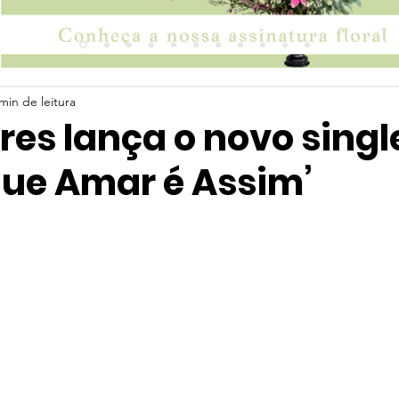
min de leitura
res lança o novo singl
que Amar é Assim’
 5 estrelas.