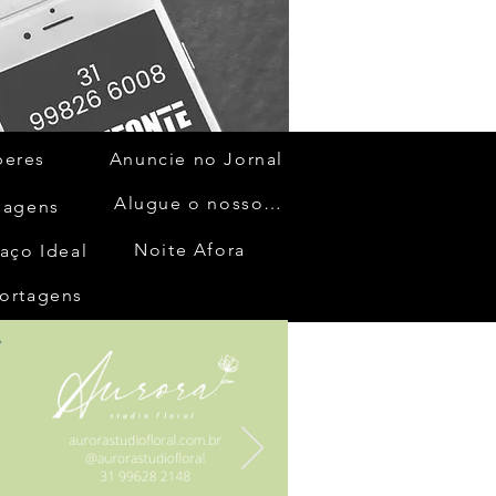
beres
Anuncie no Jornal
Alugue o nosso espaço
gagens
Noite Afora
aço Ideal
ortagens