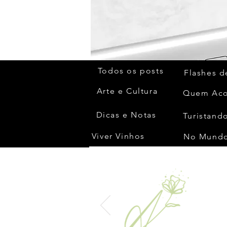
Todos os posts
Flashes d
Arte e Cultura
Dicas e Notas
Turistando
Viver Vinhos