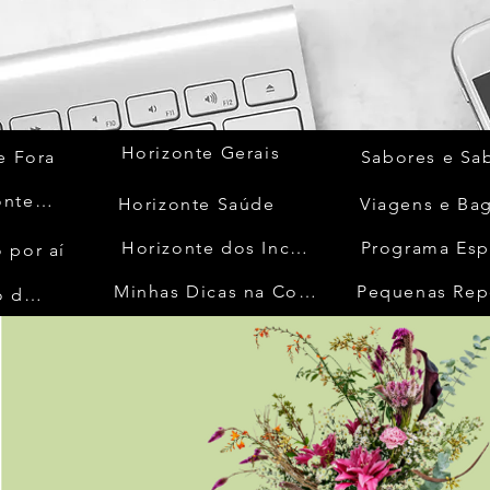
Horizonte Gerais
e Fora
Sabores e Sa
Quem Acontece
Horizonte Saúde
Viagens e Ba
Horizonte dos Inconfidentes
Programa Esp
 por aí
Minhas Dicas na Cozinha
Pequenas Rep
No Mundo da Moda