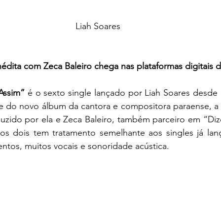
Liah Soares 
      Parceria inédita com Zeca Baleiro chega nas plataformas digita
Assim”
 é o sexto single lançado por Liah Soares desde 
te do novo álbum da cantora e compositora paraense, a s
duzido por ela e Zeca Baleiro, também parceiro em “Di
os dois tem tratamento semelhante aos singles já lanç
tos, muitos vocais e sonoridade acústica. 