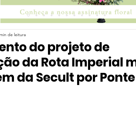
min de leitura
nto do projeto de
ação da Rota Imperial 
m da Secult por Pont
 5 estrelas.