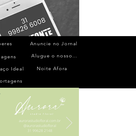
beres
Anuncie no Jornal
Alugue o nosso espaço
gagens
Noite Afora
aço Ideal
ortagens