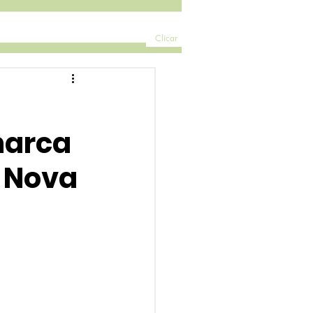
Clicar
marca
e Nova