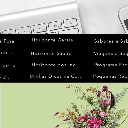
Horizonte Gerais
e Fora
Sabores e Sa
Quem Acontece
Horizonte Saúde
Viagens e Ba
Horizonte dos Inconfidentes
Programa Esp
 por aí
Minhas Dicas na Cozinha
Pequenas Rep
No Mundo da Moda