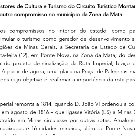
tores de Cultura e Turismo do Circuito Turístico Montan
outro compromisso no município da Zona da Mata
os compromissos no interior do estado, como par
stimular o turismo como gerador de desenvolvimento 
egiões de Minas Gerais, a Secretaria de Estado de Cul
xta-feira (12), em Ponte Nova, na Zona da Mata, do de
 do projeto de sinalização da Rota Imperial, braço d
. A partir de agora, uma placa na Praça de Palmeiras ma
ões cujo objetivo é reafirmar a importância da rota par
mperial remonta a 1814, quando D. João VI ordenou a co
em agosto de 1816 – que ligasse Vitória (ES) a Minas Ge
traído em Minas circulasse por outras rotas. Atualmen
 capixabas e 16 cidades mineiras, além de Ponte Nov