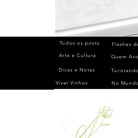
Todos os posts
Flashes d
Arte e Cultura
Dicas e Notas
Turistando
Viver Vinhos