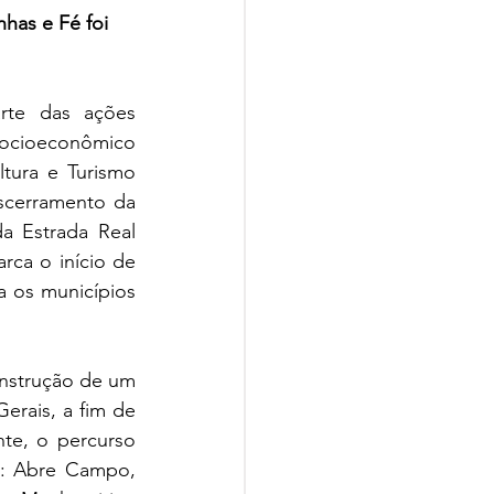
has e Fé foi 
te das ações 
socioeconômico 
tura e Turismo 
scerramento da 
a Estrada Real 
rca o início de 
a os municípios 
nstrução de um 
rais, a fim de 
te, o percurso 
a: Abre Campo, 