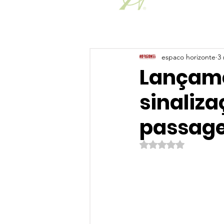
espaco horizonte
3 
Lançame
sinaliz
passage
Avaliado com NaN de