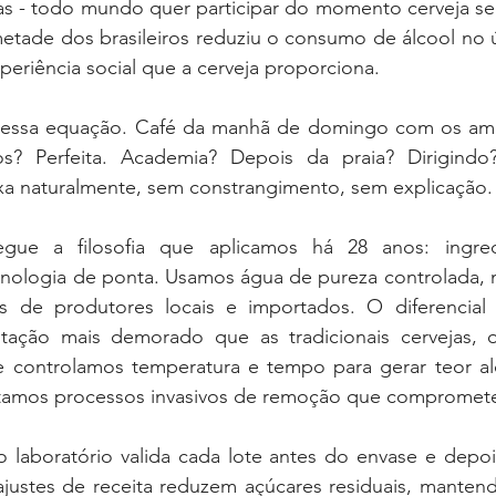
as - todo mundo quer participar do momento cerveja se
etade dos brasileiros reduziu o consumo de álcool no ú
periência social que a cerveja proporciona.
 essa equação. Café da manhã de domingo com os amig
? Perfeita. Academia? Depois da praia? Dirigindo
ixa naturalmente, sem constrangimento, sem explicação.
ue a filosofia que aplicamos há 28 anos: ingred
ologia de ponta. Usamos água de pureza controlada, 
s de produtores locais e importados. O diferencial 
ação mais demorado que as tradicionais cervejas, on
 e controlamos temperatura e tempo para gerar teor al
itamos processos invasivos de remoção que compromet
 laboratório valida cada lote antes do envase e depoi
 ajustes de receita reduzem açúcares residuais, mantend