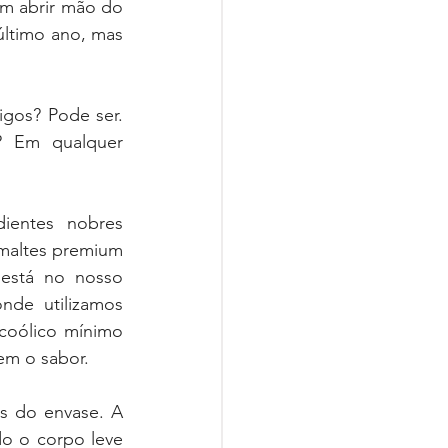
m abrir mão do 
ltimo ano, mas 
os? Pode ser. 
? Em qualquer 
ientes nobres 
maltes premium 
está no nosso 
de utilizamos 
coólico mínimo 
em o sabor.
s do envase. A 
o o corpo leve 