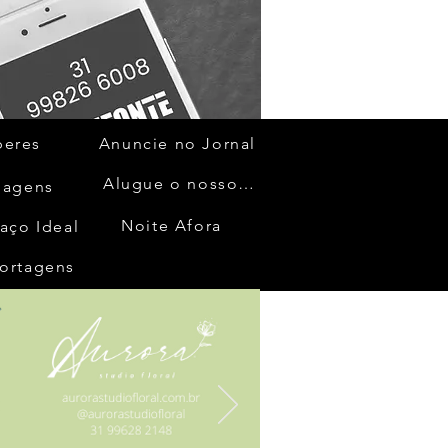
beres
Anuncie no Jornal
Alugue o nosso espaço
gagens
Noite Afora
aço Ideal
ortagens