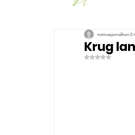
noticiasjornalhori
2 
Krug lan
Avaliado com NaN de