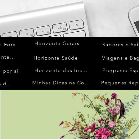
Horizonte Gerais
e Fora
Sabores e Sa
Quem Acontece
Horizonte Saúde
Viagens e Ba
Horizonte dos Inconfidentes
Programa Esp
 por aí
Minhas Dicas na Cozinha
Pequenas Rep
No Mundo da Moda