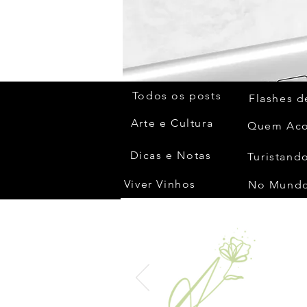
Todos os posts
Flashes d
Arte e Cultura
Dicas e Notas
Turistando
Viver Vinhos