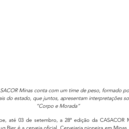
ASACOR Minas conta com um time de peso, formado por
nais do estado, que juntos, apresentam interpretações s
“Corpo e Morada”
ebe, até 03 de setembro, a 28ª edição da CASACOR Mi
rug Bier é a cerveja oficial. Cervejaria pioneira em Minas 