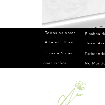
Todos os posts
Flashes d
Arte e Cultura
Dicas e Notas
Turistando
Viver Vinhos