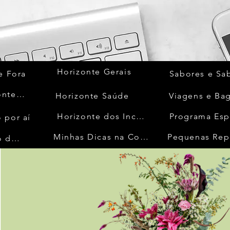
Horizonte Gerais
e Fora
Sabores e Sa
Quem Acontece
Horizonte Saúde
Viagens e Ba
Horizonte dos Inconfidentes
Programa Esp
 por aí
Minhas Dicas na Cozinha
Pequenas Rep
No Mundo da Moda