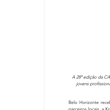
A 28ª edição da C
jovens profissio
Belo Horizonte rec
parceiros locais, a K