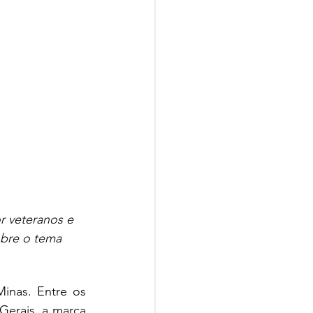
 veteranos e 
obre o tema 
nas. Entre os 
Gerais, a marca 