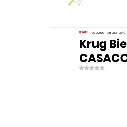
espaco horizonte
8 
Krug Bie
CASACO
Avaliado com NaN de