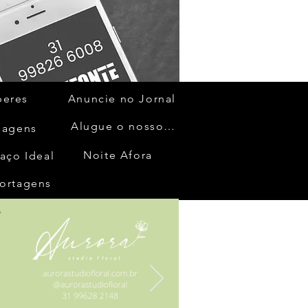
beres
Anuncie no Jornal
Alugue o nosso espaço
gagens
Noite Afora
aço Ideal
ortagens