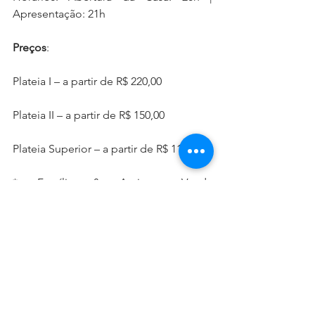
Apresentação: 21h
Preços
:
Plateia I – a partir de R$ 220,00
Plateia II – a partir de R$ 150,00
Plateia Superior – a partir de R$ 110,00
* Família & Amigos: Venda 
promocional exclusiva para pacotes A 
PARTIR de 02 ingressos na modalidade. 
Desconto aplicado sobre o valor de 
inteira, não cumulativo com meia 
entrada  e/ou outras promoções.
Ingressos: 
Eventim.com.br
 e Bilheteria 