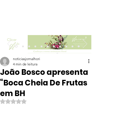
Clicar
noticiasjornalhori
4 min de leitura
João Bosco apresenta
“Boca Cheia De Frutas
em BH
Avaliado com NaN de 5 estrelas.