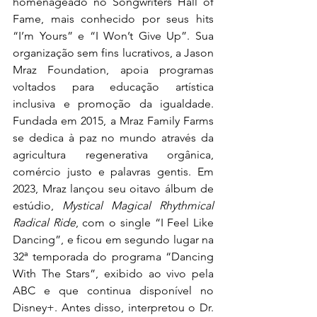
homenageado no Songwriters Hall of 
Fame, mais conhecido por seus hits 
“I’m Yours” e “I Won’t Give Up”. Sua 
organização sem fins lucrativos, a Jason 
Mraz Foundation, apoia programas 
voltados para educação artística 
inclusiva e promoção da igualdade. 
Fundada em 2015, a Mraz Family Farms 
se dedica à paz no mundo através da 
agricultura regenerativa orgânica, 
comércio justo e palavras gentis. Em 
2023, Mraz lançou seu oitavo álbum de 
estúdio, 
Mystical Magical Rhythmical 
Radical Ride
, com o single “I Feel Like 
Dancing”, e ficou em segundo lugar na 
32ª temporada do programa “Dancing 
With The Stars”, exibido ao vivo pela 
ABC e que continua disponível no 
Disney+. Antes disso, interpretou o Dr. 