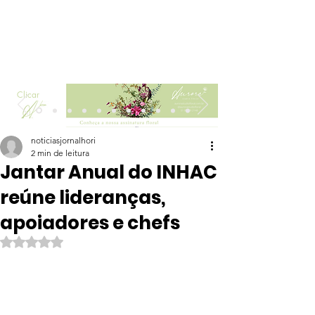
Clicar
noticiasjornalhori
2 min de leitura
Jantar Anual do INHAC
reúne lideranças,
apoiadores e chefs
Avaliado com NaN de 5 estrelas.