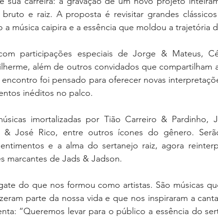
 sua carreira: a gravação de um novo projeto inteira
bruto e raiz. A proposta é revisitar grandes clássico
 a música caipira e a essência que moldou a trajetória d
com participações especiais de Jorge & Mateus, Cé
lherme, além de outros convidados que compartilham 
 encontro foi pensado para oferecer novas interpretaçõe
ntos inéditos no palco.
músicas imortalizadas por Tião Carreiro & Pardinho, 
io & José Rico, entre outros ícones do gênero. Serã
sentimentos e a alma do sertanejo raiz, agora reinter
zes marcantes de Jads & Jadson.
ate do que nos formou como artistas. São músicas que
zeram parte da nossa vida e que nos inspiraram a cantar
a: “Queremos levar para o público a essência do serta