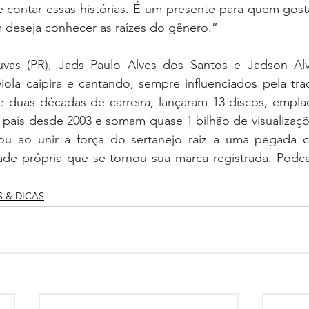
e contar essas histórias. É um presente para quem gos
deseja conhecer as raízes do gênero.”
uvas (PR), Jads Paulo Alves dos Santos e Jadson Alv
ola caipira e cantando, sempre influenciados pela tradi
 duas décadas de carreira, lançaram 13 discos, empla
 país desde 2003 e somam quase 1 bilhão de visualizaçõ
ou ao unir a força do sertanejo raiz a uma pegada c
ade própria que se tornou sua marca registrada. Podca
S & DICAS