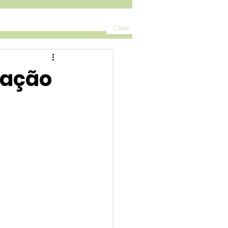
Clicar
vação