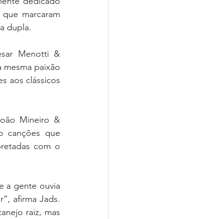
mente dedicado 
s que marcaram 
a dupla.
sar Menotti & 
a mesma paixão 
s aos clássicos 
João Mineiro & 
o canções que 
pretadas com o 
 a gente ouvia 
”, afirma Jads. 
nejo raiz, mas 