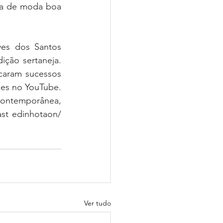
ta de moda boa 
es dos Santos 
ção sertaneja. 
caram sucessos 
es no YouTube. 
ontemporânea, 
st edinhotaon/ 
Ver tudo