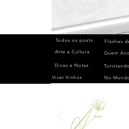
Todos os posts
Flashes d
Arte e Cultura
Dicas e Notas
Turistando
Viver Vinhos