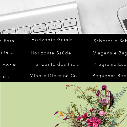
Horizonte Gerais
e Fora
Sabores e Sa
Quem Acontece
Horizonte Saúde
Viagens e Ba
Horizonte dos Inconfidentes
Programa Esp
 por aí
Minhas Dicas na Cozinha
Pequenas Rep
No Mundo da Moda