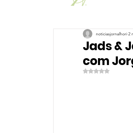
noticiasjornalhori
2 
Jads & 
com Jor
Avaliado com NaN de