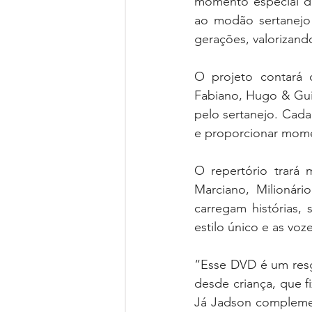
momento especial de
ao modão sertanejo 
gerações, valorizando
O projeto contará 
Fabiano, Hugo & Gui
pelo sertanejo. Cada
e proporcionar mome
O repertório trará 
Marciano, Milionár
carregam histórias, 
estilo único e as vo
“Esse DVD é um resg
desde criança, que fi
Já Jadson complement