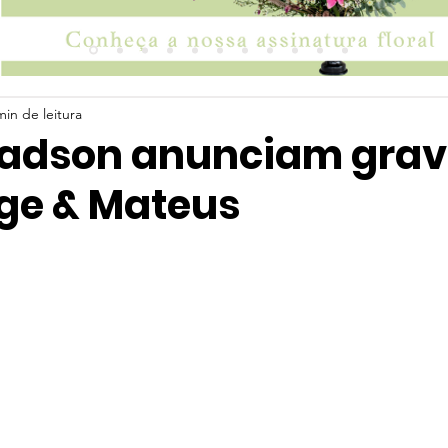
min de leitura
Jadson anunciam gra
ge & Mateus
 5 estrelas.