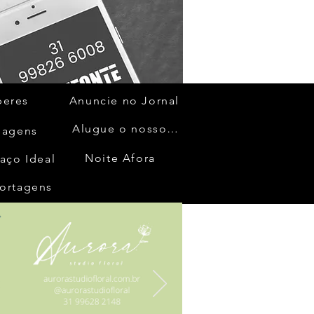
beres
Anuncie no Jornal
Alugue o nosso espaço
gagens
Noite Afora
aço Ideal
ortagens