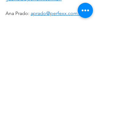
Ana Prado
:
aprado@perfexx.com.br
Heitor Ribeiro: 
heitor@perfexx.com.br
Maria Luiza:
marialuiza@perfexx.com.br
DICAS & NOTAS - NOTAS & DICAS
Ver tudo
Posts recentes