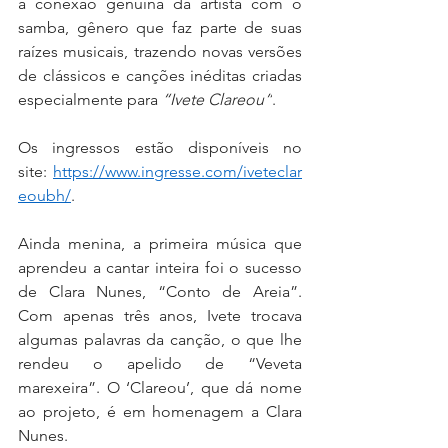
a conexão genuína da artista com o 
samba, gênero que faz parte de suas 
raízes musicais, trazendo novas versões 
de clássicos e canções inéditas criadas 
especialmente para 
“Ivete Clareou”
. 
Os ingressos estão disponíveis no 
site: 
https://www.ingresse.com/iveteclar
eoubh/
.
Ainda menina, a primeira música que 
aprendeu a cantar inteira foi o sucesso 
de Clara Nunes, “Conto de Areia”. 
Com apenas três anos, Ivete trocava 
algumas palavras da canção, o que lhe 
rendeu o apelido de “Veveta 
marexeira”. O ‘Clareou’, que dá nome 
ao projeto, é em homenagem a Clara 
Nunes.