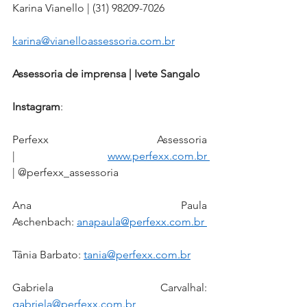
Karina Vianello | (31) 98209-7026
karina@vianelloassessoria.com.br
Assessoria de imprensa | Ivete Sangalo 
Instagram
: 
Perfexx Assessoria 
| 
www.perfexx.com.br
| @perfexx_assessoria  
Ana Paula 
Aschenbach: 
anapaula@perfexx.com.br
Tânia Barbato: 
tania@perfexx.com.br
Gabriela Carvalhal
:
gabriela@perfexx.com.br