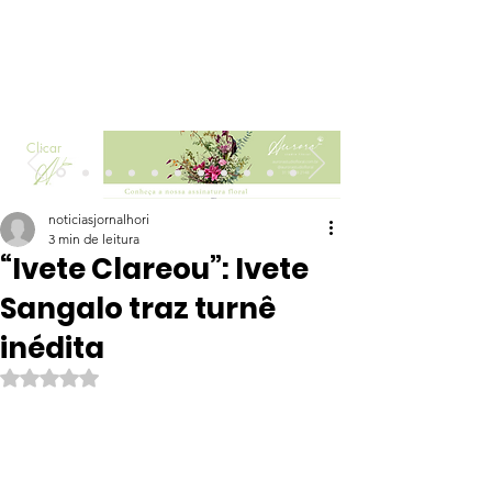
Clicar
noticiasjornalhori
3 min de leitura
“Ivete Clareou”: Ivete
Sangalo traz turnê
inédita
Avaliado com NaN de 5 estrelas.