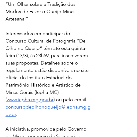
“Um Olhar sobre a Tradição dos 
Modos de Fazer o Queijo Minas 
Artesanal”
Interessados em participar do 
Concurso Cultural de Fotografia “De 
Olho no Queijo” têm até esta quinta-
feira (13/3), às 23h59, para inscreverem 
suas propostas. Detalhes sobre o 
regulamento estão disponíveis no site 
oficial do Instituto Estadual do 
Patrimônio Histórico e Artístico de 
Minas Gerais (Iepha-MG) 
(
www.iepha.mg.gov.br
) ou pelo email 
concursodeolhonoqueijo@iepha.mg.g
ov.br
. 
A iniciativa, promovida pelo Governo 
de Minas, por meio da Secretaria de 