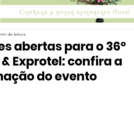
min de leitura
es abertas para o 36º
& Exprotel: confira a
ação do evento
 5 estrelas.