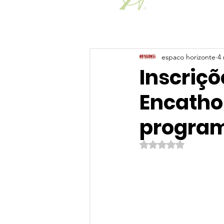
espaco horizonte
4 
Inscriçõ
Encatho 
program
Avaliado com NaN de