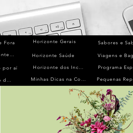
Horizonte Gerais
e Fora
Sabores e Sa
Quem Acontece
Horizonte Saúde
Viagens e Ba
Horizonte dos Inconfidentes
Programa Esp
 por aí
Minhas Dicas na Cozinha
Pequenas Rep
No Mundo da Moda