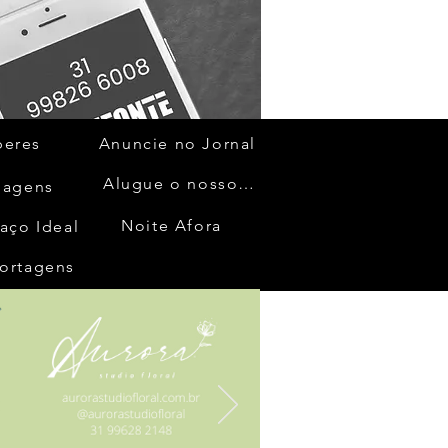
beres
Anuncie no Jornal
Alugue o nosso espaço
gagens
Noite Afora
aço Ideal
ortagens