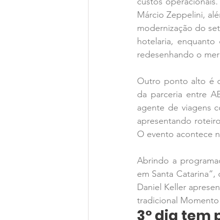
custos operacionais
Márcio Zeppelini, al
modernização do seto
hotelaria, enquanto 
redesenhando o merc
Outro ponto alto é o
da parceria entre AB
agente de viagens co
apresentando roteiro
O evento acontece na
Abrindo a programaç
em Santa Catarina”, c
Daniel Keller aprese
tradicional Momento 
3º dia tem