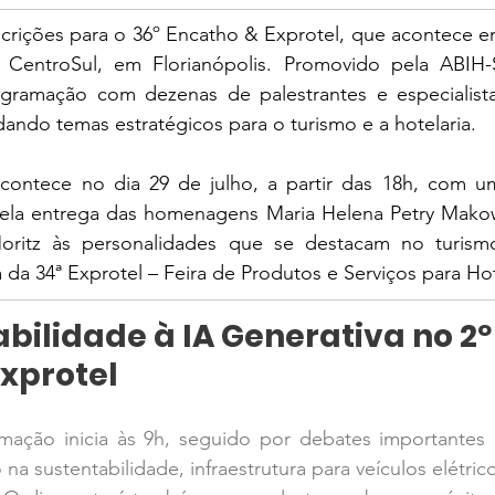
scrições para o 36º Encatho & Exprotel, que acontece ent
 CentroSul, em Florianópolis. Promovido pela ABIH-
ramação com dezenas de palestrantes e especialistas
dando temas estratégicos para o turismo e a hotelaria. 
 acontece no dia 29 de julho, a partir das 18h, com u
ela entrega das homenagens Maria Helena Petry Makow
ritz às personalidades que se destacam no turismo 
 da 34ª Exprotel – Feira de Produtos e Serviços para Hot
bilidade à IA Generativa no 2º 
xprotel
mação inicia às 9h, seguido por debates importantes
 na sustentabilidade, infraestrutura para veículos elétric