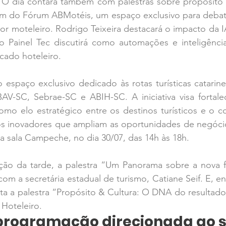
. O dia contará também com palestras sobre propósito
ém do Fórum ABMotéis, um espaço exclusivo para debate
r moteleiro. Rodrigo Teixeira destacará o impacto da IA
o Painel Tec discutirá como automações e inteligência a
ado hoteleiro.
 espaço exclusivo dedicado às rotas turísticas catarine
AV-SC, Sebrae-SC e ABIH-SC. A iniciativa visa fortale
mo elo estratégico entre os destinos turísticos e o con
s inovadores que ampliam as oportunidades de negócios
 sala Campeche, no dia 30/07, das 14h às 18h.
ão da tarde, a palestra “Um Panorama sobre a nova f
om a secretária estadual de turismo, Catiane Seif. E, en
nta a palestra “Propósito & Cultura: O DNA do resultado
Hoteleiro.
 programação direcionada ao s