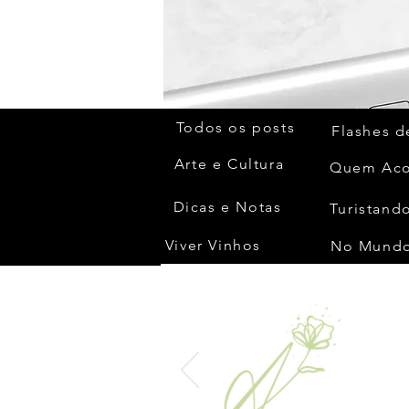
Todos os posts
Flashes d
Arte e Cultura
Dicas e Notas
Turistando
Viver Vinhos