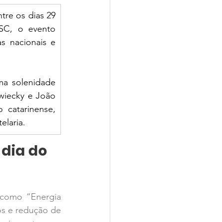
re os dias 29 
SC, o evento 
 nacionais e 
ma solenidade 
iecky e João 
catarinense, 
elaria.
dia do 
 como “Energia 
os e redução de 