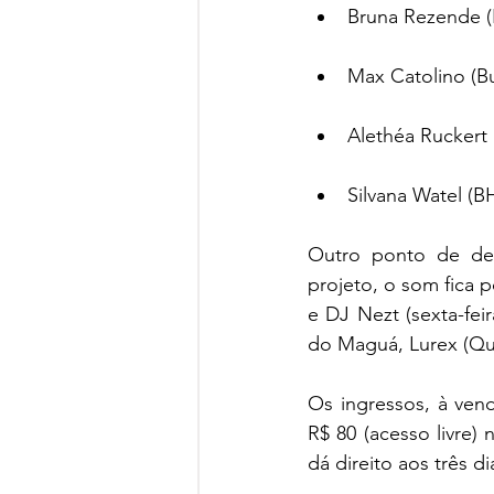
Bruna Rezende (
Max Catolino (Bu
Alethéa Ruckert 
Silvana Watel (B
Outro ponto de des
projeto, o som fica 
e DJ Nezt (sexta-fei
do Maguá, Lurex (Qu
Os ingressos, à ven
R$ 80 (acesso livre)
dá direito aos três d