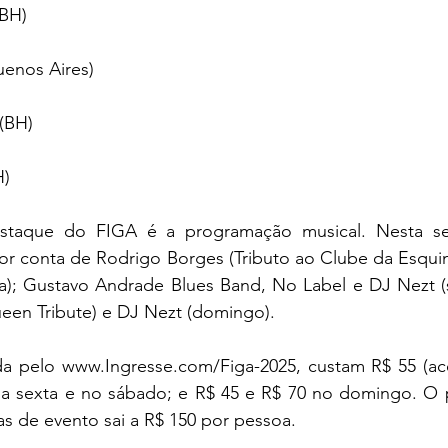
BH) 
enos Aires) 
(BH)
H)
taque do FIGA é a programação musical. Nesta se
por conta de Rodrigo Borges (Tributo ao Clube da Esquin
ra); Gustavo Andrade Blues Band, No Label e DJ Nezt (s
een Tribute) e DJ Nezt (domingo).
da pelo www.Ingresse.com/Figa-2025, custam R$ 55 (ace
 na sexta e no sábado; e R$ 45 e R$ 70 no domingo. O 
ias de evento sai a R$ 150 por pessoa.