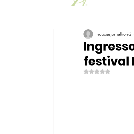
noticiasjornalhori
2 
Ingresso
festival
Avaliado com NaN de