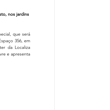
to, nos jardins 
ial, que será 
Espaço 356, em 
er da Localiza 
re e apresenta 