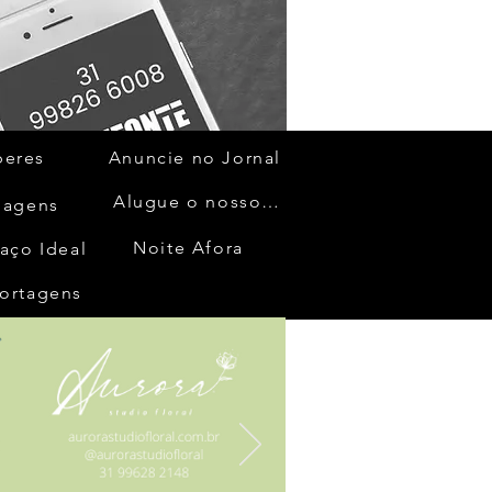
beres
Anuncie no Jornal
Alugue o nosso espaço
gagens
Noite Afora
aço Ideal
ortagens