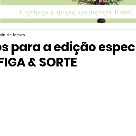
min de leitura
s para a edição espec
 FIGA & SORTE
 5 estrelas.