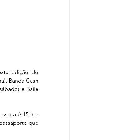
xta edição do 
a), Banda Cash 
ábado) e Baile 
sso até 15h) e 
passaporte que 