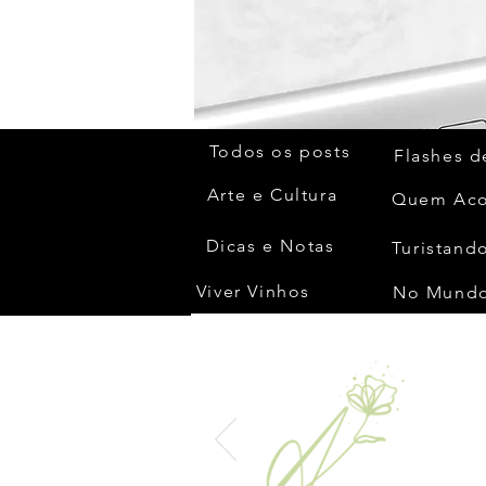
Todos os posts
Flashes d
Arte e Cultura
Dicas e Notas
Turistando
Viver Vinhos