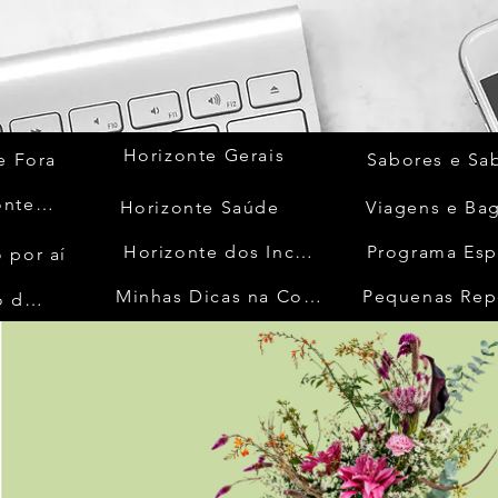
Horizonte Gerais
e Fora
Sabores e Sa
Quem Acontece
Horizonte Saúde
Viagens e Ba
Horizonte dos Inconfidentes
Programa Esp
 por aí
Minhas Dicas na Cozinha
Pequenas Rep
No Mundo da Moda