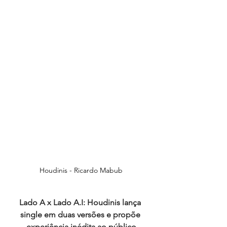
Houdinis - Ricardo Mabub
Lado A x Lado A.I: Houdinis lança 
single em duas versões e propõe 
experiência inédita ao público