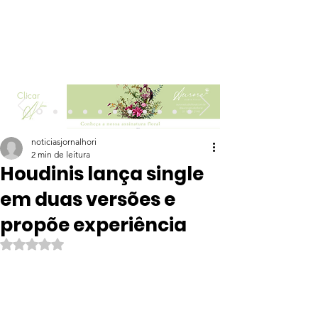
Clicar
noticiasjornalhori
2 min de leitura
Houdinis lança single
em duas versões e
propõe experiência
Avaliado com NaN de 5 estrelas.