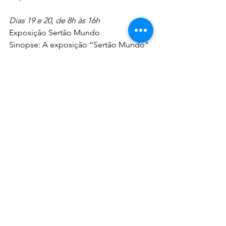
Dias 19 e 20, de 8h às 16h
Exposição Sertão Mundo 
Sinopse: A exposição “Sertão Mundo” 
foi concebida para o ambiente virtual, 
tendo como referência o Sertão, este 
lugar tão característico e presente na 
obra do escritor João Guimarães Rosa, 
que serve de cenário para as diversas 
questões universais trazidas pelo autor 
em suas histórias, como o amor, o 
medo, o sentido da vida e a dúvida
Público: Estudantes e Moradores de 
Corinto
Oficina de Colorir
A oficina traz figuras das obras de 
Guimarães para crianças menores de 6 