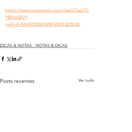
https://www.instagram.com/reel/CwL7G
YBNvQA/?
igshid=MzRlODBiNWFlZA%3D%3D
DICAS & NOTAS - NOTAS & DICAS
Ver tudo
Posts recentes