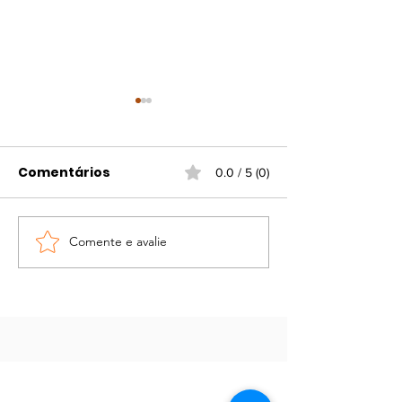
Comentários
0.0 / 5 (0)
Comente e avalie
Portaria atualiza
Campanha d
regras para
vacinação gr
funcionamento do
contra gripe e
comércio em
viral
feriados