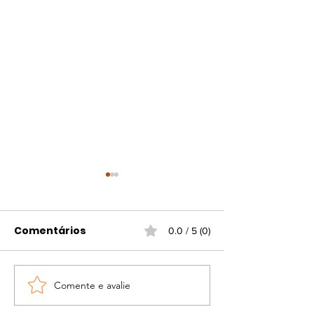
Comentários
0.0 / 5 (0)
Fevereiro Lar
Comente e avalie
Ortopedista alerta
para a necessidade