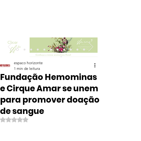
Clicar
espaco horizonte
1 min de leitura
Fundação Hemominas
e Cirque Amar se unem
para promover doação
de sangue
Avaliado com NaN de 5 estrelas.