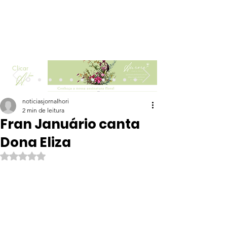
Clicar
noticiasjornalhori
2 min de leitura
Fran Januário canta
Dona Eliza
Avaliado com NaN de 5 estrelas.