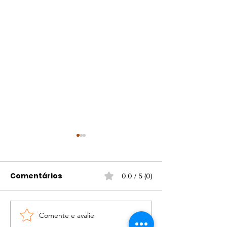
Comentários
0.0 / 5 (0)
Férias na Biblioteca
Comente e avalie
Exposição “En