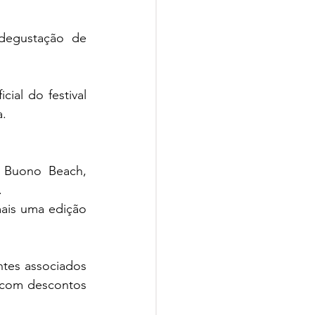
degustação de 
al do festival 
a.
 Buono Beach, 
.
ais uma edição 
tes associados 
s com descontos 