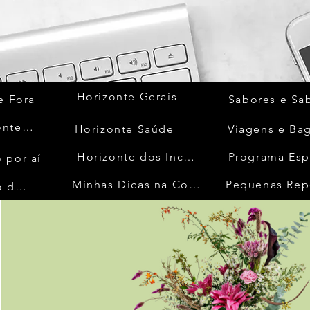
Horizonte Gerais
e Fora
Sabores e Sa
Quem Acontece
Horizonte Saúde
Viagens e Ba
Horizonte dos Inconfidentes
Programa Esp
 por aí
Minhas Dicas na Cozinha
Pequenas Rep
No Mundo da Moda