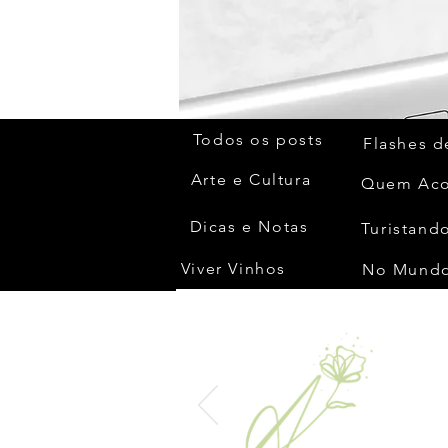
Todos os posts
Flashes d
Arte e Cultura
Dicas e Notas
Turistando
Viver Vinhos