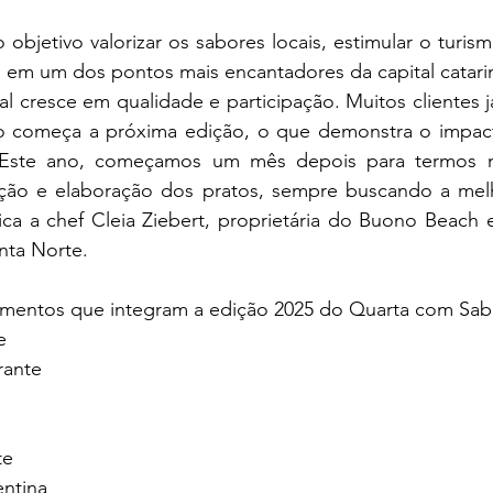
 objetivo valorizar os sabores locais, estimular o turismo
 em um dos pontos mais encantadores da capital catari
al cresce em qualidade e participação. Muitos clientes 
 começa a próxima edição, o que demonstra o impacto
 Este ano, começamos um mês depois para termos 
ação e elaboração dos pratos, sempre buscando a melh
lica a chef Cleia Ziebert, proprietária do Buono Beach 
nta Norte.
cimentos que integram a edição 2025 do Quarta com Sa
e
rante
te
entina