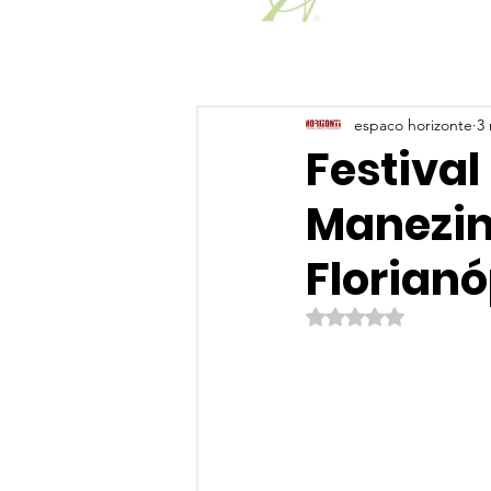
espaco horizonte
3 
Festiva
Manezin
Florianó
Avaliado com NaN de