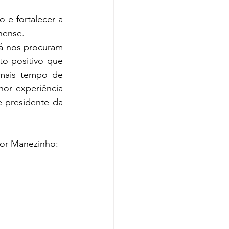
 e fortalecer a 
nense.
já nos procuram 
 positivo que 
mais tempo de 
or experiência 
e presidente da 
bor Manezinho: