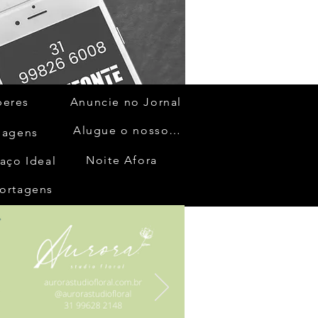
beres
Anuncie no Jornal
Alugue o nosso espaço
gagens
Noite Afora
aço Ideal
ortagens