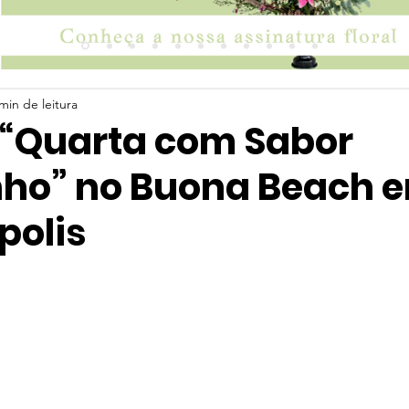
min de leitura
l “Quarta com Sabor
ho” no Buona Beach 
polis
 5 estrelas.