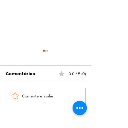
Comentários
0.0 / 5 (0)
Comente e avalie
Sidra ganha espaço à
Festival Sons 
mesa e avança na
Sabores Latin
gastronomia de BH