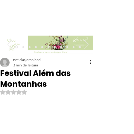
Clicar
noticiasjornalhori
3 min de leitura
Festival Além das
Montanhas
Avaliado com NaN de 5 estrelas.