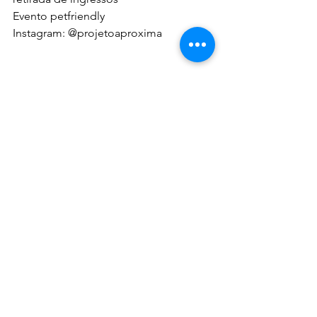
Evento petfriendly
Instagram: @projetoaproxima
Foto da capa: Feirinha Aproxima - 
Victor Schwaner 
Matéria publicada no Jornal Espaço 
Horizonte
Fonte: Romano Comunicação
@espacohorizonte
www.jornalespacohorizonte.com.br
SABORES E SABERES