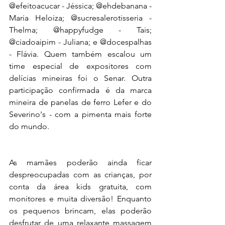
@efeitoacucar - Jéssica; @ehdebanana - 
Maria Heloiza; @sucresalerotisseria - 
Thelma; @happyfudge - Tais; 
@ciadoaipim - Juliana; e @docespalhas 
- Flávia. Quem também escalou um 
time especial de expositores com 
delícias mineiras foi o Senar. Outra 
participação confirmada é da marca 
mineira de panelas de ferro Lefer e do 
Severino's - com a pimenta mais forte 
do mundo.
As mamães poderão ainda ficar 
despreocupadas com as crianças, por 
conta da área kids gratuita, com 
monitores e muita diversão! Enquanto 
os pequenos brincam, elas poderão 
desfrutar de uma relaxante massagem 