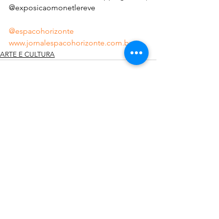
@exposicaomonetlereve
@espacohorizonte
www.jornalespacohorizonte.com.br
ARTE E CULTURA
Ver tudo
Posts recentes