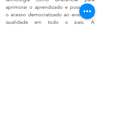
aprimorar o aprendizado e possibilitar 
o acesso democratizado ao ensino de 
qualidade em todo o país. A 
organização também conta com um 
dos mais sólidos e atuantes programas 
de Responsabilidade Social do setor 
educacional. Saiba mais em 
estacio.br
.
DICAS & NOTAS - NOTAS & DICAS
Ver tudo
Posts recentes