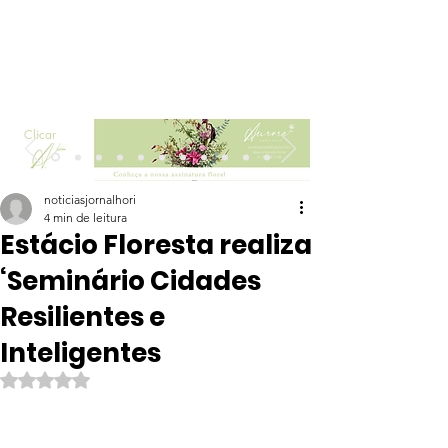
Clicar
noticiasjornalhori
4 min de leitura
Estácio Floresta realiza
‘Seminário Cidades
Resilientes e
Inteligentes
Avaliado com NaN de 5 estrelas.