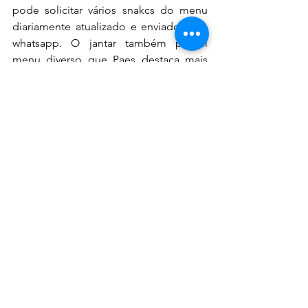
pode solicitar vários snakcs do menu 
diariamente atualizado e enviado pelo 
whatsapp. O jantar também possui 
menu diverso que Paes destaca mais 
uma vez combinar com os drinks do 
lindo bar central ou a completíssima 
carta de vinhos e champanhes.
O Casana Hotel é resultado do bom 
gosto e olhar humanizado dos 
empreendedores que passaram por 
dezenas de países, hotéis, e hoje 
trazem as melhores referências em 
hospitalidade para a linda praia do Preá 
no Ceará. Um orgulho para o turismo 
do Brasil.
Fotos divulgação 