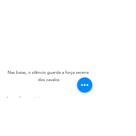
Nas baias, o silêncio guarda a força serena 
dos cavalos
Agende sua visita
Para quem busca um cenário único e 
memorável, o Espaço Terra Nobre é 
mais do que um local de eventos. É um 
convite ao encantamento. Com acesso 
facilitado pela BR-381 e ampla área de 