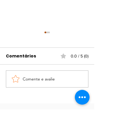
Comentários
0.0 / 5 (0)
Férias na Biblioteca
Comente e avalie
Exposição “En
antes e depoi
Joanna Schar