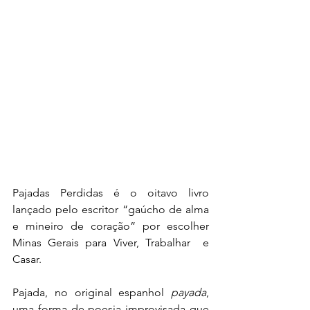
Pajadas Perdidas é o oitavo livro 
lançado pelo escritor “gaúcho de alma 
e mineiro de coração” por escolher 
Minas Gerais para Viver, Trabalhar  e 
Casar.
Pajada, no original espanhol 
payada
, 
uma forma de poesia improvisada que 