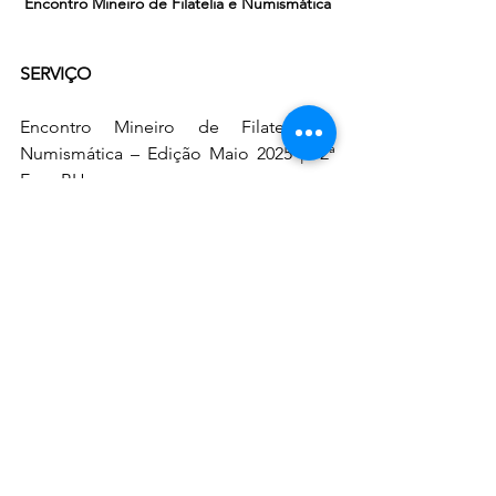
Encontro Mineiro de Filatelia e Numismática
SERVIÇO
Encontro Mineiro de Filatelia e 
Numismática – Edição Maio 2025 |  2ª 
ExpoBH
Hotel Royal Golden – Rua Rio Grande 
do Norte, 1015 – Savassi, Belo 
Horizonte
8, 9 e 10 de maio, das 9h às 18h
Entrada gratuita
ARTE E CULTURA
Ver tudo
Posts recentes