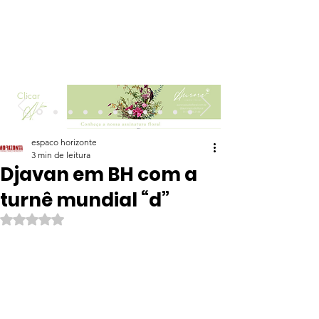
Clicar
espaco horizonte
3 min de leitura
Djavan em BH com a
turnê mundial “d”
Avaliado com NaN de 5 estrelas.