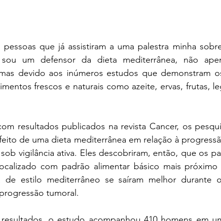
 pessoas que já assistiram a uma palestra minha sobr
sou um defensor da dieta mediterrânea, não apen
, mas devido aos inúmeros estudos que demonstram os
imentos frescos e naturais como azeite, ervas, frutas, le
om resultados publicados na revista Cancer, os pesqu
eito de uma dieta mediterrânea em relação à progressã
ob vigilância ativa. Eles descobriram, então, que os pa
localizado com padrão alimentar básico mais próximo 
 de estilo mediterrâneo se saíram melhor durante o
rogressão tumoral.
s resultados, o estudo acompanhou 410 homens em um