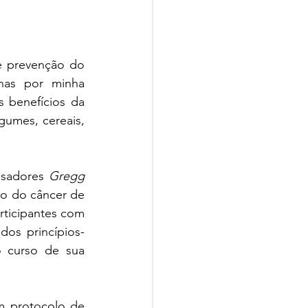
e prevenção do 
as por minha 
 benefícios da 
gumes, cereais, 
isadores 
Gregg 
o do câncer de 
rticipantes com 
dos princípios-
 curso de sua 
 protocolo de 