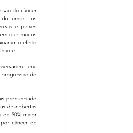
ssão do câncer 
 do tumor – os 
eais e peixes 
em que muitos 
naram o efeito 
lhante.
bservaram uma 
e progressão do 
is pronunciado 
as descobertas 
is de 50% maior 
or câncer de 