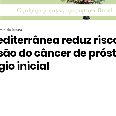
min de leitura
diterrânea reduz risc
são do câncer de prós
io inicial
 5 estrelas.