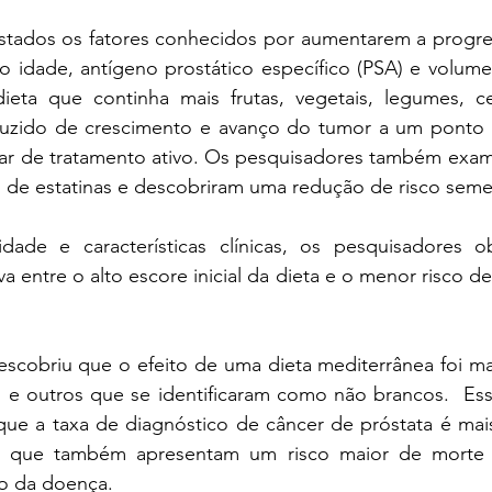
stados os fatores conhecidos por aumentarem a progre
idade, antígeno prostático específico (PSA) e volume
ta que continha mais frutas, vegetais, legumes, cer
duzido de crescimento e avanço do tumor a um ponto 
tar de tratamento ativo. Os pesquisadores também exami
 de estatinas e descobriram uma redução de risco seme
dade e características clínicas, os pesquisadores o
iva entre o alto escore inicial da dieta e o menor risco d
cobriu que o efeito de uma dieta mediterrânea foi ma
 e outros que se identificaram como não brancos.  Ess
já que a taxa de diagnóstico de câncer de próstata é ma
 que também apresentam um risco maior de morte p
ão da doença.