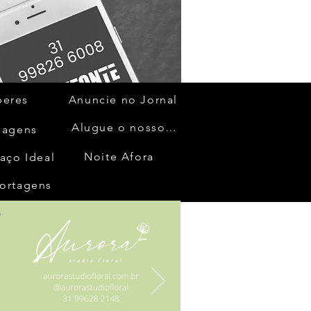
beres
Anuncie no Jornal
Alugue o nosso espaço
gagens
Noite Afora
aço Ideal
ortagens