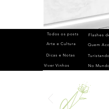
Todos os posts
Flashes d
Arte e Cultura
Dicas e Notas
Turistando
Viver Vinhos