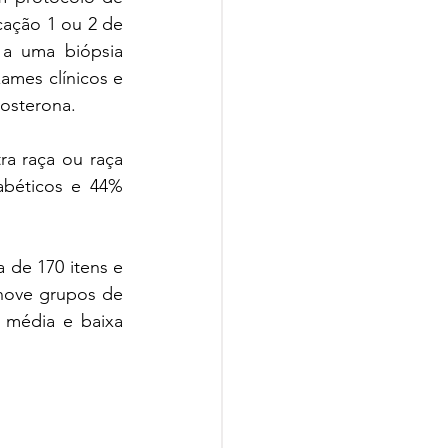
cação 1 ou 2 de 
a uma biópsia 
ames clínicos e 
tosterona.
a raça ou raça 
béticos e 44% 
de 170 itens e 
nove grupos de 
 média e baixa 