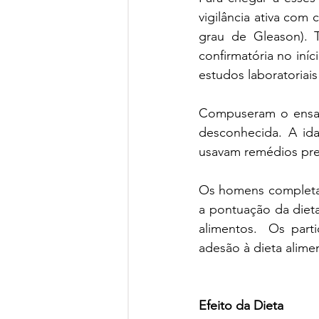
vigilância ativa com 
grau de Gleason). 
confirmatória no iní
estudos laboratoriais
Compuseram o ensaio
desconhecida. A id
usavam remédios presc
Os homens completar
a pontuação da dieta
alimentos.  Os parti
adesão à dieta alimen
Efeito da Dieta