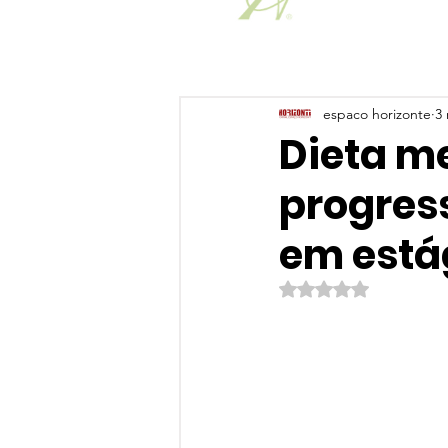
espaco horizonte
3 
Dieta me
progres
em estág
Avaliado com NaN de