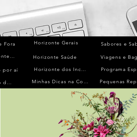
Horizonte Gerais
e Fora
Sabores e Sa
Quem Acontece
Horizonte Saúde
Viagens e Ba
Horizonte dos Inconfidentes
Programa Esp
 por aí
Minhas Dicas na Cozinha
Pequenas Rep
No Mundo da Moda