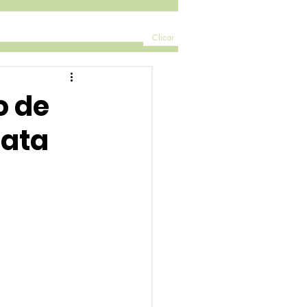
Clicar
o de
tata