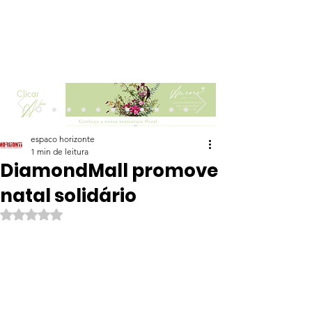
Clicar
espaco horizonte
1 min de leitura
DiamondMall promove
natal solidário
Avaliado com NaN de 5 estrelas.