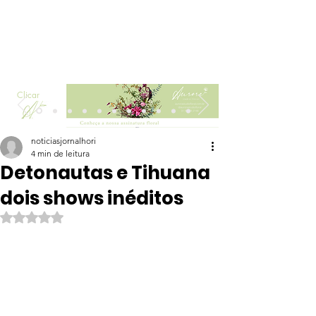
Clicar
noticiasjornalhori
4 min de leitura
Detonautas e Tihuana
dois shows inéditos
Avaliado com NaN de 5 estrelas.