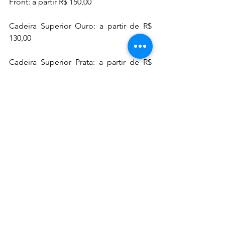
Front: a partir R$ 150,00
Cadeira Superior Ouro: a partir de R$ 
130,00
Cadeira Superior Prata: a partir de R$ 
90,00
Mais informações: (31) 97222.2424
Realização: Ímpar Shows
DICAS & NOTAS - NOTAS & DICAS
Ver tudo
Posts recentes