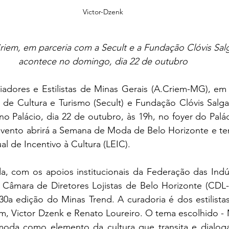
Victor-Dzenk
riem, em parceria com a Secult e a Fundação Clóvis Sal
acontece no domingo, dia 22 de outubro
adores e Estilistas de Minas Gerais (A.Criem-MG), em 
 de Cultura e Turismo (Secult) e Fundação Clóvis Salg
o Palácio, dia 22 de outubro, às 19h, no foyer do Palác
vento abrirá a Semana de Moda de Belo Horizonte e tem
al de Incentivo à Cultura (LEIC).
da, com os apoios institucionais da Federação das Indús
Câmara de Diretores Lojistas de Belo Horizonte (CDL-B
a edição do Minas Trend. A curadoria é dos estilistas 
m, Victor Dzenk e Renato Loureiro. O tema escolhido - 
a moda como elemento da cultura que transita e dialog