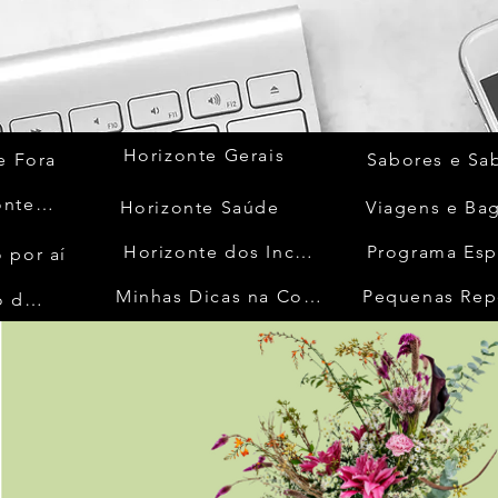
Horizonte Gerais
e Fora
Sabores e Sa
Quem Acontece
Horizonte Saúde
Viagens e Ba
Horizonte dos Inconfidentes
Programa Esp
 por aí
Minhas Dicas na Cozinha
Pequenas Rep
No Mundo da Moda