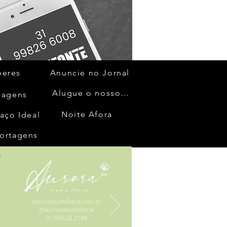
beres
Anuncie no Jornal
Alugue o nosso espaço
gagens
Noite Afora
aço Ideal
ortagens