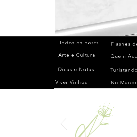
Todos os posts
Flashes d
Arte e Cultura
Dicas e Notas
Turistando
Viver Vinhos