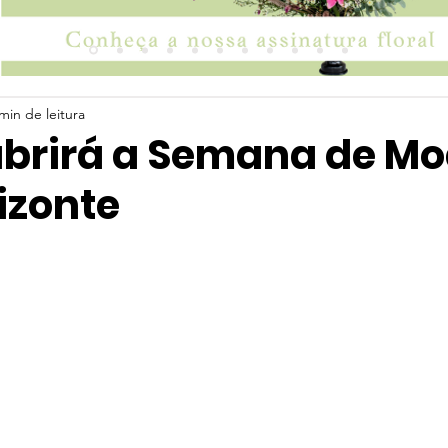
min de leitura
 abrirá a Semana de M
izonte
 5 estrelas.