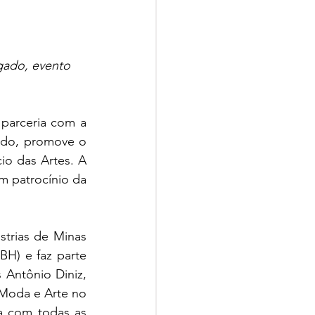
gado, evento 
parceria com a 
ado, promove o 
io das Artes. A 
 patrocínio da 
trias de Minas 
H) e faz parte 
Antônio Diniz, 
Moda e Arte no 
a com todas as 