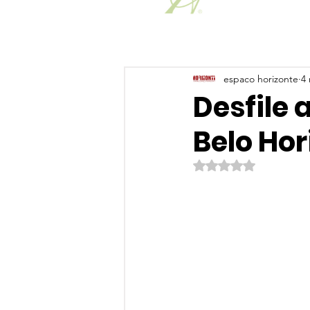
espaco horizonte
4 
Desfile
Belo Hor
Avaliado com NaN de