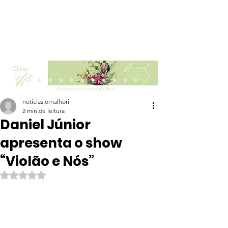
Clicar
noticiasjornalhori
2 min de leitura
Daniel Júnior
apresenta o show
“Violão e Nós”
Avaliado com NaN de 5 estrelas.