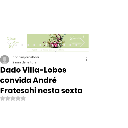
Clicar
noticiasjornalhori
2 min de leitura
Dado Villa-Lobos
convida André
Frateschi nesta sexta
Avaliado com NaN de 5 estrelas.